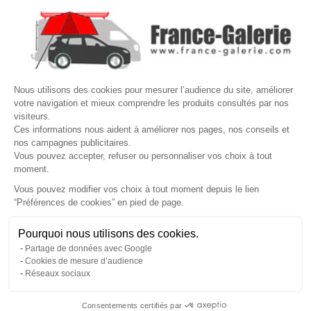

VOTRE COMPTE
Site protégé par reCAPTCHA.
Vie privée
-
Termes
Nous utilisons des cookies pour mesurer l’audience du site, améliorer
votre navigation et mieux comprendre les produits consultés par nos
LETTRE D'INFORMATIONS
visiteurs.
Ces informations nous aident à améliorer nos pages, nos conseils et
nos campagnes publicitaires.
Vous pouvez accepter, refuser ou personnaliser vos choix à tout
moment.
SUIVEZ-NOUS
Vous pouvez modifier vos choix à tout moment depuis le lien
“Préférences de cookies” en pied de page.
Gérer mes cookies
Pourquoi nous utilisons des cookies.
© Copyright 2026 France Galerie. Tous droits reservés.
Partage de données avec Google
Cookies de mesure d’audience
Réseaux sociaux
Consentements certifiés par