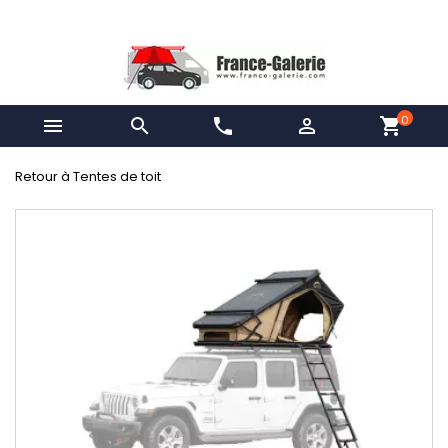
0


phone

shopping_cart
Retour à Tentes de toit