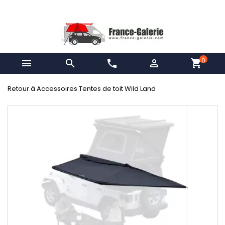
0


phone

shopping_cart
Retour à Accessoires Tentes de toit Wild Land