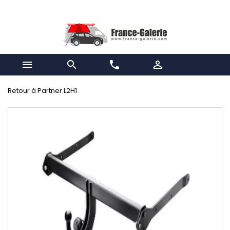


phone

Retour à Partner L2H1