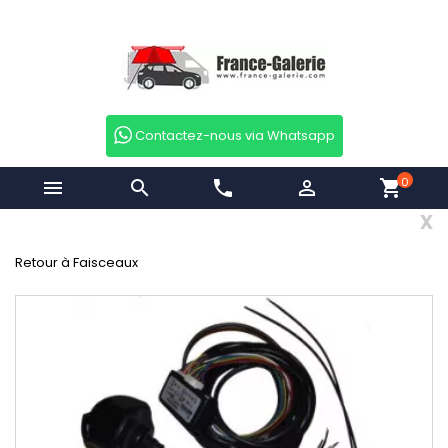
Contactez-nous via Whatsapp
0


phone

shopping_cart
x
Retour à Faisceaux