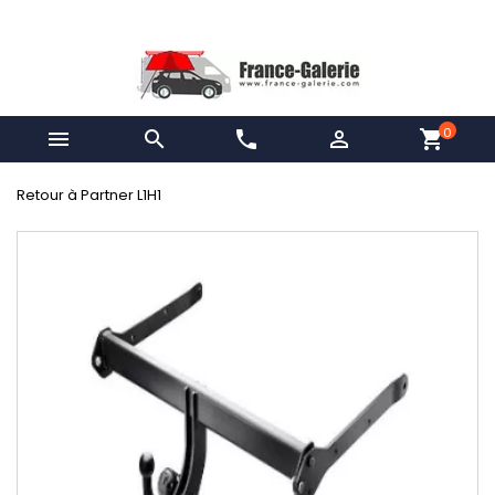
0


phone

shopping_cart
Retour à Partner L1H1