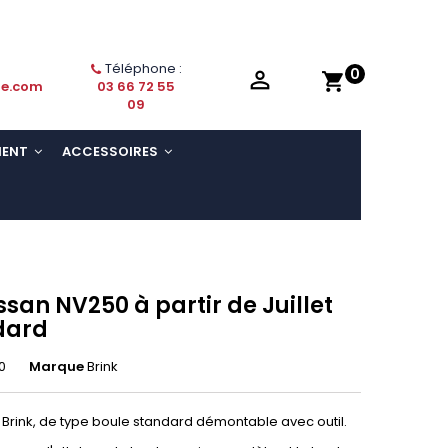
Téléphone :
0

shopping_cart
ie.com
03 66 72 55
09
MENT
ACCESSOIRES
ssan NV250 à partir de Juillet
dard
0
Marque
Brink
Brink, de type boule standard démontable avec outil.