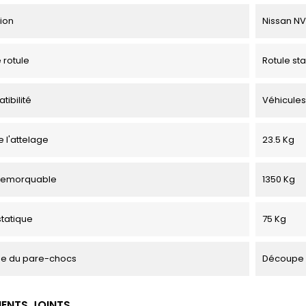
tion
Nissan NV2
 rotule
Rotule st
tibilité
Véhicules
e l'attelage
23.5 Kg
remorquable
1350 Kg
tatique
75 Kg
e du pare-chocs
Découpe 
ENTS JOINTS