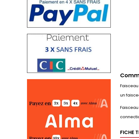
Commen
Faisceau 
un faisc
Faisceau 
connectiq
FICHE 