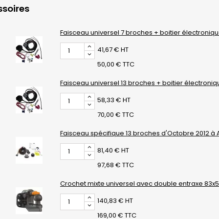
soires
Faisceau universel 7 broches + boitier électroniq
41,67 € HT
50,00 € TTC
Faisceau universel 13 broches + boitier électroni
58,33 € HT
70,00 € TTC
Faisceau spécifique 13 broches d'Octobre 2012 à 
81,40 € HT
97,68 € TTC
Crochet mixte universel avec double entraxe 83
140,83 € HT
169,00 € TTC