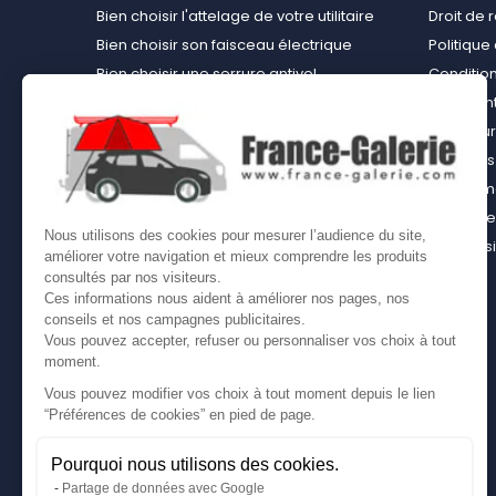
Bien choisir l'attelage de votre utilitaire
Droit de 
Bien choisir son faisceau électrique
Politiqu
Bien choisir une serrure antivol
Conditions
Bien choisir une tente de toit
Paiement
Choisir le kit d’aménagement loisirs
Rembours
démontable idéal
À propos 
Bien choisir un kit d’habillage bois ou un
équipemen
casier bois pour son utilitaire
Contact
Nous utilisons des cookies pour mesurer l’audience du site,
Bien choisir son coffre sur attelage
Plan du s
améliorer votre navigation et mieux comprendre les produits
Comment bien choisir son coffre de toit
consultés par nos visiteurs.
Ces informations nous aident à améliorer nos pages, nos
conseils et nos campagnes publicitaires.
Vous pouvez accepter, refuser ou personnaliser vos choix à tout
moment.
Vous pouvez modifier vos choix à tout moment depuis le lien
“Préférences de cookies” en pied de page.
Pourquoi nous utilisons des cookies.
Partage de données avec Google