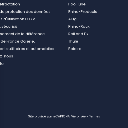
rétractation
Pool-Line
e de protection des données
Rhino-Products
 d'utilisation C.G.V.
Alugi
 sécurisé
Rhino-Rack
ement de la différence
Roll and Fix
de France Galerie,
Thule
ts utilitaires et automobiles
Polaire
ez-nous
ite
Site protégé par reCAPTCHA.
Vie privée
-
Termes