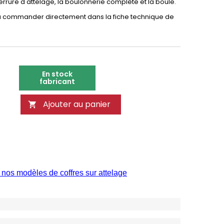
errure d'attelage, la boulonnerie complète et la boule.
t à commander directement dans la fiche technique de
En stock
fabricant
Ajouter au panier

 nos modèles de coffres sur attelage