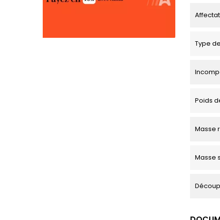
Affecta
Type de
Incompa
Poids d
Masse 
Masse s
Découp
DOCUM