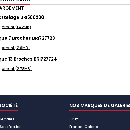
HARGEMENT
attelage BRI566200
gement (1.42MB)
que 7 Broches BRI727723
gement (2.8MB)
que 13 Broches BRI727724
gement (2.78MB)
SOCIÉTÉ
NOS MARQUES DE GALERIE
 légales
Cruz
Satisfaction
France-Galerie