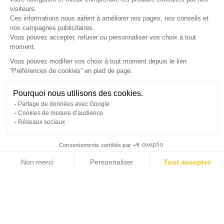
LETTRE D'INFORMATIONS
visiteurs.
Ces informations nous aident à améliorer nos pages, nos conseils et
nos campagnes publicitaires.
Vous pouvez accepter, refuser ou personnaliser vos choix à tout
moment.
SUIVEZ-NOUS
Vous pouvez modifier vos choix à tout moment depuis le lien
“Préférences de cookies” en pied de page.
Gérer mes cookies
Pourquoi nous utilisons des cookies.
© Copyright 2026 France Galerie. Tous droits reservés.
Partage de données avec Google
Cookies de mesure d’audience
Réseaux sociaux
Consentements certifiés par
Non merci
Personnaliser
Tout accepter
Cliquez-ici pour modifier vos préférences en matière de cookies
Axeptio consent
Plateforme de Gestion du Consentement : Personnalisez vos Options
Notre plateforme vous permet d'adapter et de gérer vos paramètres de confide