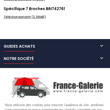
Spécifique 7 Broches BRI742761
Téléchargement (2.35MB)

GUIDES ACHATS

NOTRE SOCIÉTÉ

NOS MARQUES DE GALERIES

VOTRE COMPTE
Site protégé par reCAPTCHA.
Vie privée
-
Termes
Nous utilisons des cookies pour mesurer l’audience du site, améliorer
votre navigation et mieux comprendre les produits consultés par nos