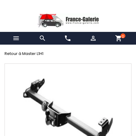
0


phone

shopping_cart
Retour à Master L1H1