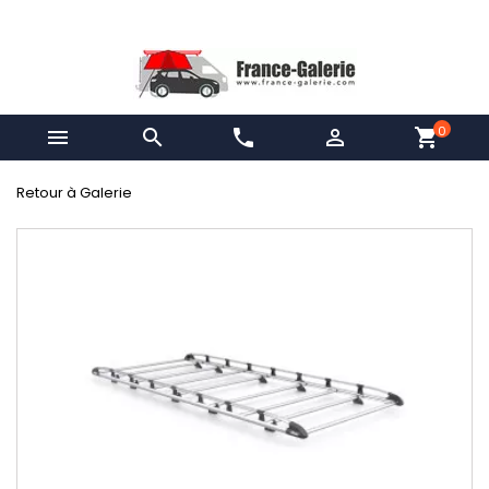
0


phone

shopping_cart
Retour à Galerie