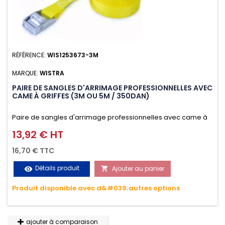
RÉFÉRENCE:
WIS1253673-3M
MARQUE:
WISTRA
PAIRE DE SANGLES D'ARRIMAGE PROFESSIONNELLES AVEC
CAME À GRIFFES (3M OU 5M / 350DAN)
Paire de sangles d'arrimage professionnelles avec came à
griffes (3M ou 5M / 350daN), simple et rapide d'utilisation.
13,92 € HT
Prix
Permet d'arrimer et de sécuriser vos chargements pendant
16,70 € TTC
le transport. Matière polyester très résistante aux UV et aux
Détails produit
Ajouter au panier
visibility

variations de températures, n'absorbe pas l'eau.
Produit disponible avec d&#039;autres options
ajouter à comparaison