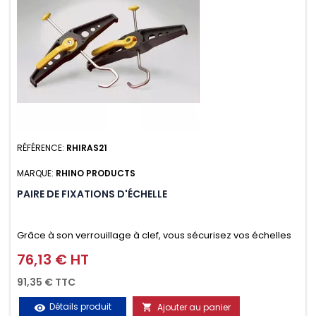
RÉFÉRENCE:
RHIRAS21
MARQUE:
RHINO PRODUCTS
PAIRE DE FIXATIONS D'ÉCHELLE
Grâce à son verrouillage à clef, vous sécurisez vos échelles
d'un seul geste aussi bien contre le vol que pendant le
76,13 € HT
Prix
transport. Référence vendue par paire.
91,35 € TTC
Détails produit
Ajouter au panier
visibility
