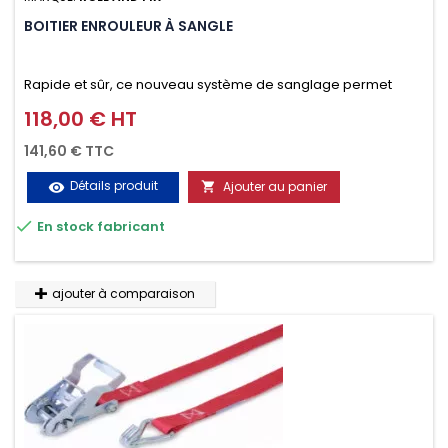
BOITIER ENROULEUR À SANGLE
Rapide et sûr, ce nouveau système de sanglage permet
d’arrimer le chargement sur la galerie en moins d’une
118,00 € HT
Prix
minute.
141,60 € TTC
Détails produit
Ajouter au panier
visibility


En stock fabricant
ajouter à comparaison