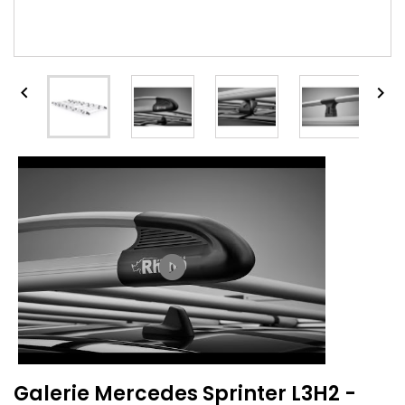


play_circle_filled
Galerie Mercedes Sprinter L3H2 -