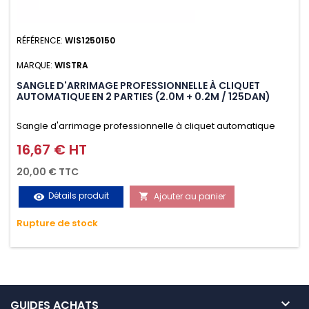
RÉFÉRENCE:
WIS1250150
MARQUE:
WISTRA
SANGLE D'ARRIMAGE PROFESSIONNELLE À CLIQUET
AUTOMATIQUE EN 2 PARTIES (2.0M + 0.2M / 125DAN)
Sangle d'arrimage professionnelle à cliquet automatique
avec crochet S en 2 parties (2.0M + 0.2M / 125daN), simple et
16,67 € HT
Prix
rapide d'utilisation. Permet d'arrimer et de sécuriser
20,00 € TTC
vos chargements pendant le transport. Matière polyester
Détails produit
Ajouter au panier
visibility

très résistante aux UV et aux variations de températures,
Rupture de stock
n'absorbe pas l'eau.

GUIDES ACHATS