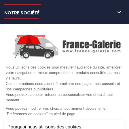

NOTRE SOCIÉTÉ

NOS MARQUES DE GALERIES

VOTRE COMPTE
Site protégé par reCAPTCHA.
Vie privée
-
Termes
Nous utilisons des cookies pour mesurer l’audience du site, améliorer
votre navigation et mieux comprendre les produits consultés par nos
LETTRE D'INFORMATIONS
visiteurs.
Ces informations nous aident à améliorer nos pages, nos conseils et
nos campagnes publicitaires.
Vous pouvez accepter, refuser ou personnaliser vos choix à tout
moment.
SUIVEZ-NOUS
Vous pouvez modifier vos choix à tout moment depuis le lien
“Préférences de cookies” en pied de page.
Gérer mes cookies
Pourquoi nous utilisons des cookies.