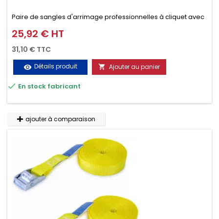
Paire de sangles d'arrimage professionnelles à cliquet avec
crochet en 2 parties (4.5M + 0.5M / 400daN), simple et rapide
25,92 € HT
Prix
d'utilisation. Permet d'arrimer et de sécuriser
31,10 € TTC
vos chargements pendant le transport. Matière polyester
Détails produit
Ajouter au panier
visibility

très résistante aux UV et aux variations de températures,

En stock fabricant
n'absorbe pas l'eau.
ajouter à comparaison