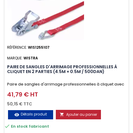
RÉFÉRENCE:
WIS1255107
MARQUE:
WISTRA
PAIRE DE SANGLES D'ARRIMAGE PROFESSIONNELLES À
CLIQUET EN 2 PARTIES (4.5M + 0.5M / 500DAN)
Paire de sangles d'arrimage professionnelles à cliquet avec
crochet en 2 parties (4.5M + 0.5M / 500daN), simple et rapide
41,79 € HT
Prix
d'utilisation. Permet d'arrimer et de sécuriser vos
50,15 € TTC
chargements pendant le transport. Matière polyester très
Détails produit
Ajouter au panier
visibility

résistante aux UV et aux variations de températures,

En stock fabricant
n'absorbe pas l'eau.