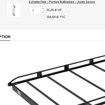
Echelle Fixe - Portes Battantes - Acier Epoxy
111,25 € HT
133,50 € TTC
PTION