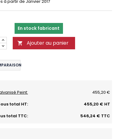
s à partir de Janvier 2017
En stock fabricant
Ajouter au panier

MPARAISON
alvanisé Peint:
455,20 €
ous total HT:
455,20 € HT
us total TTC:
546,24 € TTC