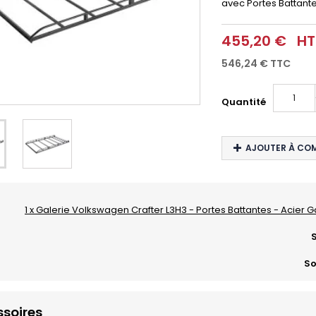
avec Portes Battante
455,20 €
HT
546,24 €
TTC
Quantité
AJOUTER À CO
1 x Galerie Volkswagen Crafter L3H3 - Portes Battantes - Acier G
S
So
soires