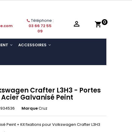
Téléphone :
0

shopping_cart
ie.com
03 66 72 55
09
MENT
ACCESSOIRES
kswagen Crafter L3H3 - Portes
 Acier Galvanisé Peint
3934536
Marque
Cruz
isé Peint + Kit fixations pour Volkswagen Crafter L3H3