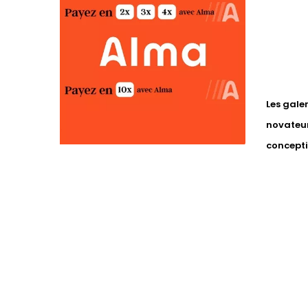
Les gale
novateur
concepti