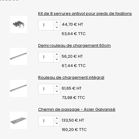
Kit de 8 serrures antivol pour pieds de fixations
44,70 € HT
53,64 € TTC
Demi rouleau de chargement 60cm
56,20 € HT
67,44 € TTC
Rouleau de chargement intégral
61,65 € HT
73,98 € TTC
Chemin de passage - Acier Galvanisé
133,50 € HT
160,20 € TTC