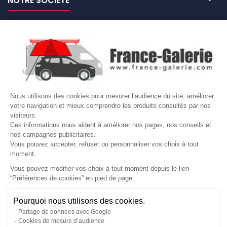
NOTRE SOCIÉTÉ

NOS MARQUES DE GALERIES

VOTRE COMPTE
Site protégé par reCAPTCHA.
Vie privée
-
Termes
Nous utilisons des cookies pour mesurer l’audience du site, améliorer
votre navigation et mieux comprendre les produits consultés par nos
LETTRE D'INFORMATIONS
visiteurs.
Ces informations nous aident à améliorer nos pages, nos conseils et
nos campagnes publicitaires.
Vous pouvez accepter, refuser ou personnaliser vos choix à tout
moment.
SUIVEZ-NOUS
Vous pouvez modifier vos choix à tout moment depuis le lien
“Préférences de cookies” en pied de page.
Gérer mes cookies
Pourquoi nous utilisons des cookies.
© Copyright 2026 France Galerie. Tous droits reservés.
Partage de données avec Google
Cookies de mesure d’audience