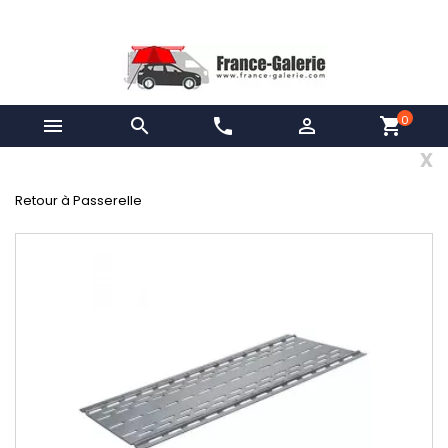
0


phone

shopping_cart
x
Retour à Passerelle