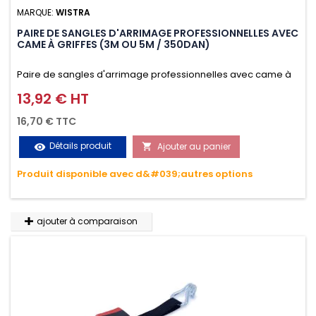
MARQUE:
WISTRA
PAIRE DE SANGLES D'ARRIMAGE PROFESSIONNELLES AVEC
CAME À GRIFFES (3M OU 5M / 350DAN)
Paire de sangles d'arrimage professionnelles avec came à
griffes (3M ou 5M / 350daN), simple et rapide d'utilisation.
13,92 € HT
Prix
Permet d'arrimer et de sécuriser vos chargements pendant
16,70 € TTC
le transport. Matière polyester très résistante aux UV et aux
Détails produit
Ajouter au panier
visibility

variations de températures, n'absorbe pas l'eau.
Produit disponible avec d&#039;autres options
ajouter à comparaison