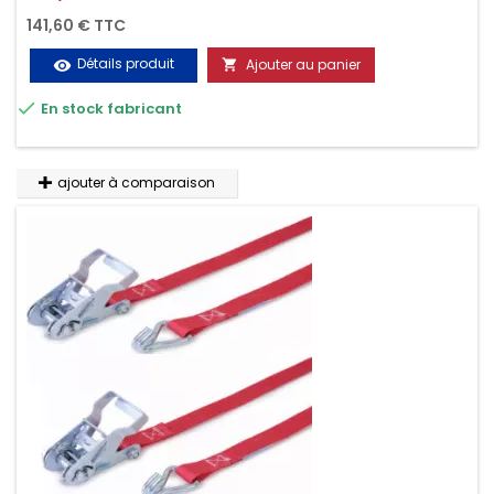
minute.
141,60 € TTC
Détails produit
Ajouter au panier
visibility


En stock fabricant
ajouter à comparaison