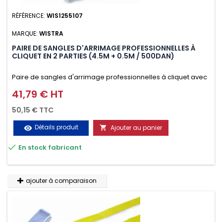
RÉFÉRENCE:
WIS1255107
MARQUE:
WISTRA
PAIRE DE SANGLES D'ARRIMAGE PROFESSIONNELLES À
CLIQUET EN 2 PARTIES (4.5M + 0.5M / 500DAN)
Paire de sangles d'arrimage professionnelles à cliquet avec
crochet en 2 parties (4.5M + 0.5M / 500daN), simple et rapide
41,79 € HT
Prix
d'utilisation. Permet d'arrimer et de sécuriser vos
50,15 € TTC
chargements pendant le transport. Matière polyester très
Détails produit
Ajouter au panier
visibility

résistante aux UV et aux variations de températures,

En stock fabricant
n'absorbe pas l'eau.
ajouter à comparaison