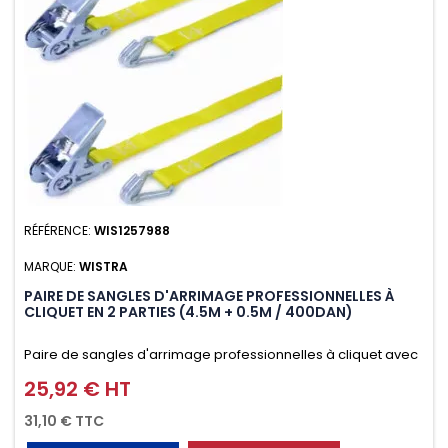
RÉFÉRENCE:
WIS1257988
MARQUE:
WISTRA
PAIRE DE SANGLES D'ARRIMAGE PROFESSIONNELLES À
CLIQUET EN 2 PARTIES (4.5M + 0.5M / 400DAN)
Paire de sangles d'arrimage professionnelles à cliquet avec
crochet en 2 parties (4.5M + 0.5M / 400daN), simple et rapide
25,92 € HT
Prix
d'utilisation. Permet d'arrimer et de sécuriser
31,10 € TTC
vos chargements pendant le transport. Matière polyester