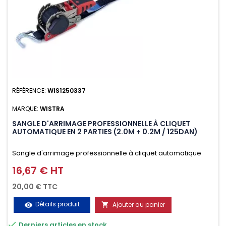
RÉFÉRENCE:
WIS1250337
MARQUE:
WISTRA
SANGLE D'ARRIMAGE PROFESSIONNELLE À CLIQUET
AUTOMATIQUE EN 2 PARTIES (2.0M + 0.2M / 125DAN)
Sangle d'arrimage professionnelle à cliquet automatique
avec crochet deux doigts soudés en J en 2 parties (2.0M +
16,67 € HT
Prix
0.2M / 125daN), simple et rapide d'utilisation. Permet
20,00 € TTC
d'arrimer et de sécuriser vos chargements pendant le
Détails produit
Ajouter au panier
visibility

transport. Matière polyester très résistante aux UV et aux

Derniers articles en stock