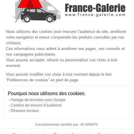

VOTRE COMPTE
Site protégé par reCAPTCHA.
Vie privée
-
Termes
Nous utilisons des cookies pour mesurer l’audience du site, améliorer
votre navigation et mieux comprendre les produits consultés par nos
LETTRE D'INFORMATIONS
visiteurs.
Ces informations nous aident à améliorer nos pages, nos conseils et
nos campagnes publicitaires.
Vous pouvez accepter, refuser ou personnaliser vos choix à tout
moment.
SUIVEZ-NOUS
Vous pouvez modifier vos choix à tout moment depuis le lien
“Préférences de cookies” en pied de page.
Gérer mes cookies
Pourquoi nous utilisons des cookies.
© Copyright 2026 France Galerie. Tous droits reservés.
Partage de données avec Google
Cookies de mesure d’audience
Réseaux sociaux
Consentements certifiés par