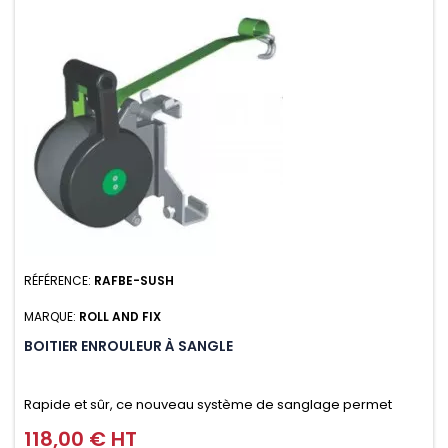
RÉFÉRENCE:
RAFBE-SUSH
MARQUE:
ROLL AND FIX
BOITIER ENROULEUR À SANGLE
Rapide et sûr, ce nouveau système de sanglage permet
d’arrimer le chargement sur la galerie en moins d’une
118,00 € HT
Prix