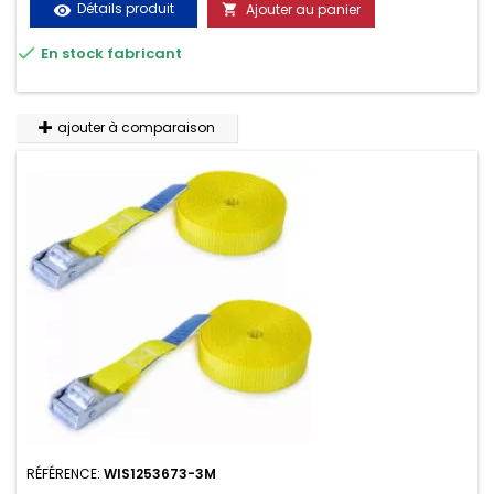
Détails produit
Ajouter au panier
visibility

très résistante aux UV et aux variations de températures,

En stock fabricant
n'absorbe pas l'eau.
ajouter à comparaison
RÉFÉRENCE:
WIS1253673-3M