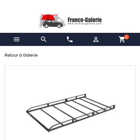
0


phone

shopping_cart
Retour à Galerie