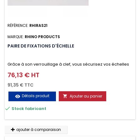
RÉFÉRENCE:
RHIRAS21
MARQUE:
RHINO PRODUCTS
PAIRE DE FIXATIONS D'ÉCHELLE
Grâce à son verrouillage à clef, vous sécurisez vos échelles
d'un seul geste aussi bien contre le vol que pendant le
76,13 € HT
Prix
transport. Référence vendue par paire.
91,35 € TTC
Détails produit
Ajouter au panier
visibility


Stock fabricant
ajouter à comparaison