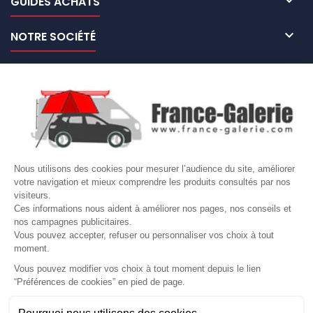

GUIDES ACHATS

NOTRE SOCIÉTÉ

NOS MARQUES DE GALERIES

VOTRE COMPTE
Site protégé par reCAPTCHA.
Vie privée
-
Termes
Nous utilisons des cookies pour mesurer l’audience du site, améliorer
votre navigation et mieux comprendre les produits consultés par nos
LETTRE D'INFORMATIONS
visiteurs.
Ces informations nous aident à améliorer nos pages, nos conseils et
nos campagnes publicitaires.
Vous pouvez accepter, refuser ou personnaliser vos choix à tout
moment.
SUIVEZ-NOUS
Vous pouvez modifier vos choix à tout moment depuis le lien
“Préférences de cookies” en pied de page.
Gérer mes cookies