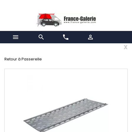


phone

x
Retour à Passerelle