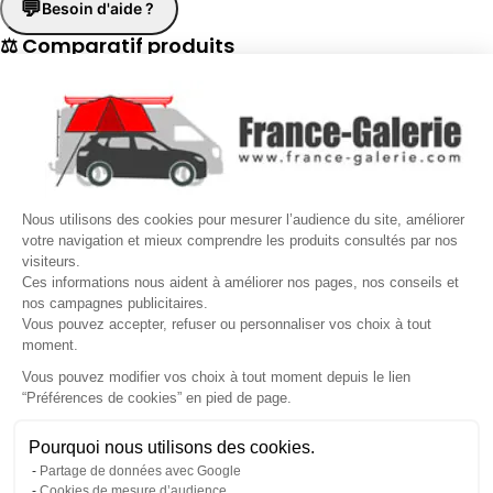
💬
Besoin d'aide ?
⚖ Comparatif produits
×
📋 Fiche technique
×
☎
Demander un rappel
×
Nous utilisons des cookies pour mesurer l’audience du site, améliorer
Nos conseillers vous rappellent du
Lundi au Vendredi
de
8h30 à
votre navigation et mieux comprendre les produits consultés par nos
visiteurs.
17h30
.
Ces informations nous aident à améliorer nos pages, nos conseils et
nos campagnes publicitaires.
Nom
*
Prénom
*
Vous pouvez accepter, refuser ou personnaliser vos choix à tout
moment.
Téléphone
*
Vous pouvez modifier vos choix à tout moment depuis le lien
“Préférences de cookies” en pied de page.
Gérer mes cookies
Jour souhaité
Besoin d'aide ?
Une question ? Nous sommes là pour vous accompagner
Pourquoi nous utilisons des cookies.
Créneau
Message
(facultatif)
Partage de données avec Google
Non, merci
Oui, volontiers
Cookies de mesure d’audience