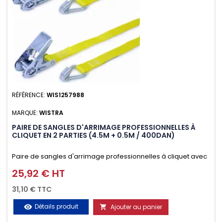
RÉFÉRENCE:
WIS1257988
MARQUE:
WISTRA
PAIRE DE SANGLES D'ARRIMAGE PROFESSIONNELLES À
CLIQUET EN 2 PARTIES (4.5M + 0.5M / 400DAN)
Paire de sangles d'arrimage professionnelles à cliquet avec
crochet en 2 parties (4.5M + 0.5M / 400daN), simple et rapide
25,92 € HT
Prix
d'utilisation. Permet d'arrimer et de sécuriser
31,10 € TTC
vos chargements pendant le transport. Matière polyester
Détails produit
Ajouter au panier
visibility

très résistante aux UV et aux variations de températures,