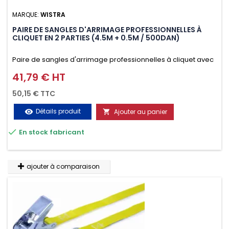
MARQUE:
WISTRA
PAIRE DE SANGLES D'ARRIMAGE PROFESSIONNELLES À
CLIQUET EN 2 PARTIES (4.5M + 0.5M / 500DAN)
Paire de sangles d'arrimage professionnelles à cliquet avec
crochet en 2 parties (4.5M + 0.5M / 500daN), simple et rapide
41,79 € HT
Prix
d'utilisation. Permet d'arrimer et de sécuriser vos
50,15 € TTC
chargements pendant le transport. Matière polyester très
Détails produit
Ajouter au panier
visibility

résistante aux UV et aux variations de températures,

En stock fabricant
n'absorbe pas l'eau.
ajouter à comparaison