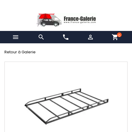
0


phone

shopping_cart
Retour à Galerie