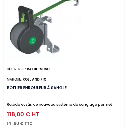
RÉFÉRENCE:
RAFBE-SUSH
MARQUE:
ROLL AND FIX
BOITIER ENROULEUR À SANGLE
Rapide et sûr, ce nouveau système de sanglage permet
d’arrimer le chargement sur la galerie en moins d’une
118,00 € HT
Prix
minute.
141,60 € TTC