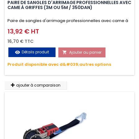
PAIRE DE SANGLES D'ARRIMAGE PROFESSIONNELLES AVEC
CAME À GRIFFES (3M OU 5M / 350DAN)
Paire de sangles d'arrimage professionnelles avec came à
griffes (3M ou 5M / 350daN), simple et rapide d'utilisation.
13,92 € HT
Prix
Permet d'arrimer et de sécuriser vos chargements pendant
16,70 € TTC
le transport. Matière polyester très résistante aux UV et aux
Détails produit
Ajouter au panier
visibility

variations de températures, n'absorbe pas l'eau.
Produit disponible avec d&#039;autres options
ajouter à comparaison