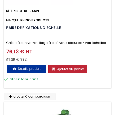
RÉFÉRENCE:
RHIRAS21
MARQUE:
RHINO PRODUCTS
PAIRE DE FIXATIONS D'ÉCHELLE
Grâce à son verrouillage à clef, vous sécurisez vos échelles
d'un seul geste aussi bien contre le vol que pendant le
76,13 € HT
Prix
transport. Référence vendue par paire.
91,35 € TTC
Détails produit
Ajouter au panier
visibility


Stock fabricant
ajouter à comparaison