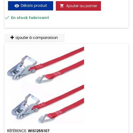
Détails produit
Ajouter au panier
visibility


En stock fabricant
ajouter à comparaison
RÉFÉRENCE:
WIS1255107