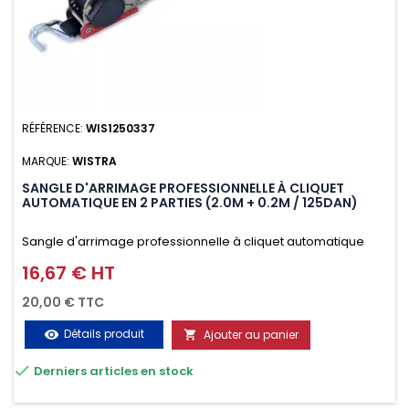
RÉFÉRENCE:
WIS1250337
MARQUE:
WISTRA
SANGLE D'ARRIMAGE PROFESSIONNELLE À CLIQUET
AUTOMATIQUE EN 2 PARTIES (2.0M + 0.2M / 125DAN)
Sangle d'arrimage professionnelle à cliquet automatique
avec crochet deux doigts soudés en J en 2 parties (2.0M +
16,67 € HT
Prix
0.2M / 125daN), simple et rapide d'utilisation. Permet
20,00 € TTC
d'arrimer et de sécuriser vos chargements pendant le
Détails produit
Ajouter au panier
visibility

transport. Matière polyester très résistante aux UV et aux

Derniers articles en stock
variations de températures, n'absorbe pas l'eau.