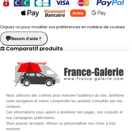
Cliquez-ici pour modifier vos préférences en matière de cookies
💬
Besoin d'aide ?
⚖ Comparatif produits
×
📋 Fiche technique
×
☎
Demander un rappel
×
Nous utilisons des cookies pour mesurer l’audience du site, améliorer
Nos conseillers vous rappellent du
Lundi au Vendredi
de
8h30 à
votre navigation et mieux comprendre les produits consultés par nos
visiteurs.
17h30
.
Ces informations nous aident à améliorer nos pages, nos conseils et
nos campagnes publicitaires.
Nom
*
Prénom
*
Vous pouvez accepter, refuser ou personnaliser vos choix à tout
moment.