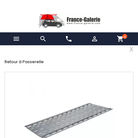
0


phone

shopping_cart
x
Retour à Passerelle