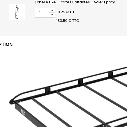
Echelle Fixe - Portes Battantes - Acier Epoxy
111,25 € HT
133,50 € TTC
PTION