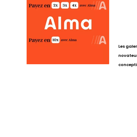
Les gale
novateur
concepti