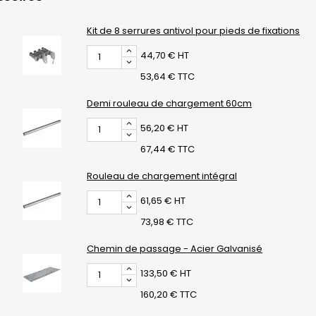
Kit de 8 serrures antivol pour pieds de fixations
44,70 € HT
53,64 € TTC
Demi rouleau de chargement 60cm
56,20 € HT
67,44 € TTC
Rouleau de chargement intégral
61,65 € HT
73,98 € TTC
Chemin de passage - Acier Galvanisé
133,50 € HT
160,20 € TTC