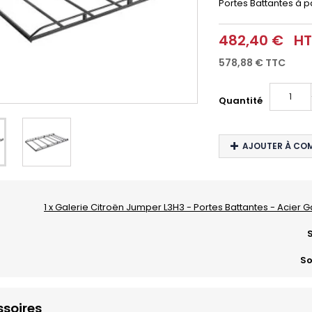
Portes Battantes à pa
482,40 €
HT
578,88 €
TTC
Quantité
AJOUTER À CO
1 x Galerie Citroën Jumper L3H3 - Portes Battantes - Acier G
S
So
soires