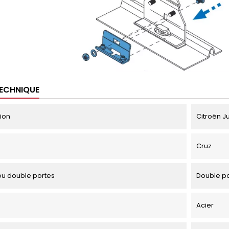
TECHNIQUE
tion
Citroën J
Cruz
u double portes
Double p
Acier