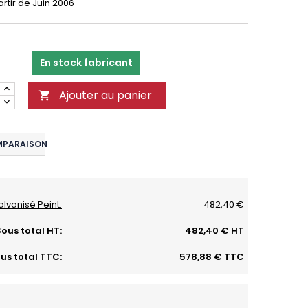
rtir de Juin 2006
En stock fabricant
Ajouter au panier

MPARAISON
alvanisé Peint:
482,40 €
ous total HT:
482,40 € HT
us total TTC:
578,88 € TTC