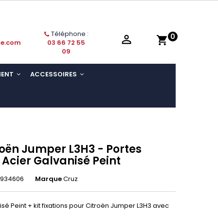
Téléphone :
0

shopping_cart
ie.com
03 66 72 55
09
MENT
ACCESSOIRES
roën Jumper L3H3 - Portes
 Acier Galvanisé Peint
7934606
Marque
Cruz
isé Peint + kit fixations pour Citroën Jumper L3H3 avec