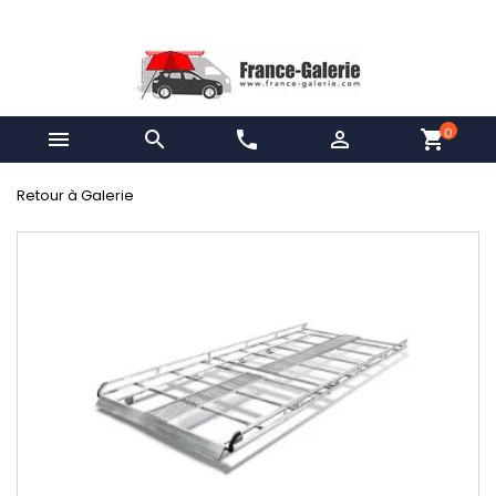
0


phone

shopping_cart
Retour à Galerie