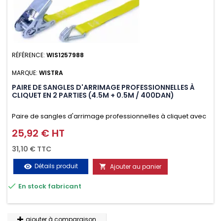
RÉFÉRENCE:
WIS1257988
MARQUE:
WISTRA
PAIRE DE SANGLES D'ARRIMAGE PROFESSIONNELLES À
CLIQUET EN 2 PARTIES (4.5M + 0.5M / 400DAN)
Paire de sangles d'arrimage professionnelles à cliquet avec
crochet en 2 parties (4.5M + 0.5M / 400daN), simple et rapide
25,92 € HT
Prix
d'utilisation. Permet d'arrimer et de sécuriser
31,10 € TTC
vos chargements pendant le transport. Matière polyester
Détails produit
Ajouter au panier
visibility

très résistante aux UV et aux variations de températures,

En stock fabricant
n'absorbe pas l'eau.
ajouter à comparaison