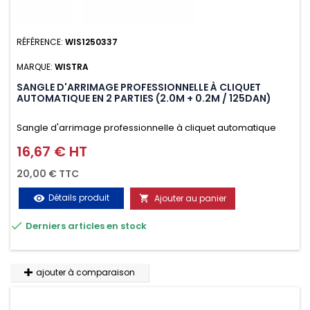
RÉFÉRENCE:
WIS1250337
MARQUE:
WISTRA
SANGLE D'ARRIMAGE PROFESSIONNELLE À CLIQUET
AUTOMATIQUE EN 2 PARTIES (2.0M + 0.2M / 125DAN)
Sangle d'arrimage professionnelle à cliquet automatique
avec crochet deux doigts soudés en J en 2 parties (2.0M +
16,67 € HT
Prix
0.2M / 125daN), simple et rapide d'utilisation. Permet
20,00 € TTC
d'arrimer et de sécuriser vos chargements pendant le
Détails produit
Ajouter au panier
visibility

transport. Matière polyester très résistante aux UV et aux

Derniers articles en stock
variations de températures, n'absorbe pas l'eau.
ajouter à comparaison