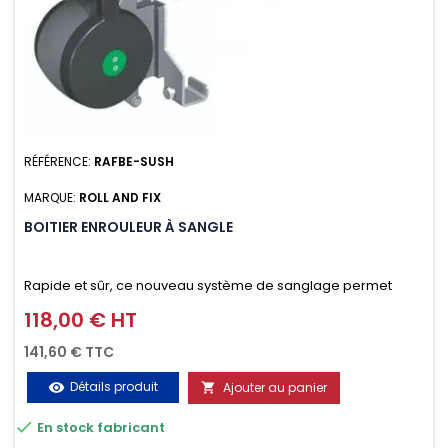
RÉFÉRENCE:
RAFBE-SUSH
MARQUE:
ROLL AND FIX
BOITIER ENROULEUR À SANGLE
Rapide et sûr, ce nouveau système de sanglage permet
d’arrimer le chargement sur la galerie en moins d’une
118,00 € HT
Prix
minute.
141,60 € TTC
Détails produit
Ajouter au panier
visibility


En stock fabricant