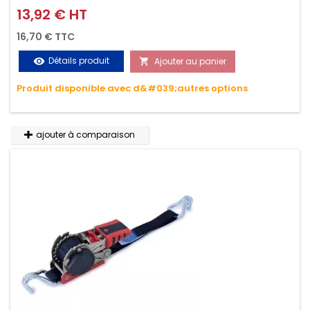
griffes (3M ou 5M / 350daN), simple et rapide d'utilisation.
13,92 € HT
Prix
Permet d'arrimer et de sécuriser vos chargements pendant
16,70 € TTC
le transport. Matière polyester très résistante aux UV et aux
Détails produit
Ajouter au panier
visibility

variations de températures, n'absorbe pas l'eau.
Produit disponible avec d&#039;autres options
ajouter à comparaison