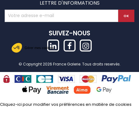
LETTRE D'INFORMATIONS
SUIVEZ-NOUS
Gérer mes cookies
© Copyright 2026 France Galerie. Tous droits reservés.
Cliquez-ici pour modifier vos préférences en matière de cookies
Axeptio consent
Plateforme de Gestion du Consentement : Personnalisez vos Options
Notre plateforme vous permet d'adapter et de gérer vos paramètres de confide