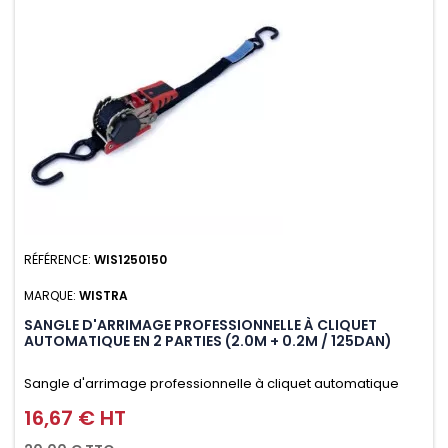
RÉFÉRENCE:
WIS1250150
MARQUE:
WISTRA
SANGLE D'ARRIMAGE PROFESSIONNELLE À CLIQUET
AUTOMATIQUE EN 2 PARTIES (2.0M + 0.2M / 125DAN)
Sangle d'arrimage professionnelle à cliquet automatique
avec crochet S en 2 parties (2.0M + 0.2M / 125daN), simple et
16,67 € HT
Prix
rapide d'utilisation. Permet d'arrimer et de sécuriser