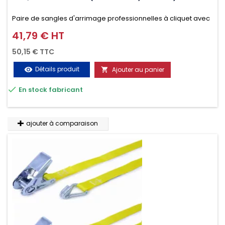
Paire de sangles d'arrimage professionnelles à cliquet avec
crochet en 2 parties (4.5M + 0.5M / 500daN), simple et rapide
41,79 € HT
Prix
d'utilisation. Permet d'arrimer et de sécuriser vos
50,15 € TTC
chargements pendant le transport. Matière polyester très
Détails produit
Ajouter au panier
visibility

résistante aux UV et aux variations de températures,

En stock fabricant
n'absorbe pas l'eau.
ajouter à comparaison