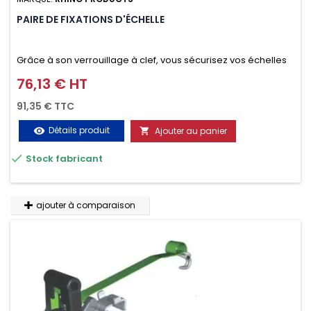
PAIRE DE FIXATIONS D'ÉCHELLE
Grâce à son verrouillage à clef, vous sécurisez vos échelles
d'un seul geste aussi bien contre le vol que pendant le
76,13 € HT
Prix
transport. Référence vendue par paire.
91,35 € TTC
Détails produit
Ajouter au panier
visibility


Stock fabricant
ajouter à comparaison