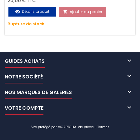
20,00 € TTC
vos chargements pendant le transport. Matière polyester
Détails produit
Ajouter au panier
visibility

très résistante aux UV et aux variations de températures,
Rupture de stock
n'absorbe pas l'eau.

GUIDES ACHATS

NOTRE SOCIÉTÉ

NOS MARQUES DE GALERIES

VOTRE COMPTE
Site protégé par reCAPTCHA.
Vie privée
-
Termes