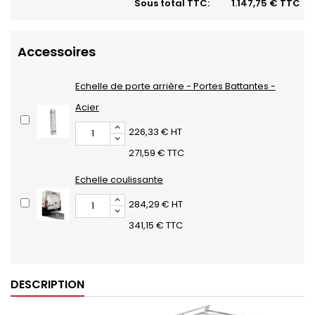
Sous total TTC:
1.147,75 € TTC
Accessoires
Echelle de porte arrière - Portes Battantes -
Acier
226,33 € HT
271,59 € TTC
Echelle coulissante
284,29 € HT
341,15 € TTC
DESCRIPTION