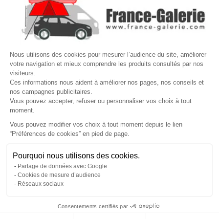

VOTRE COMPTE
Site protégé par reCAPTCHA.
Vie privée
-
Termes
Nous utilisons des cookies pour mesurer l’audience du site, améliorer
votre navigation et mieux comprendre les produits consultés par nos
LETTRE D'INFORMATIONS
visiteurs.
Ces informations nous aident à améliorer nos pages, nos conseils et
nos campagnes publicitaires.
Vous pouvez accepter, refuser ou personnaliser vos choix à tout
moment.
SUIVEZ-NOUS
Vous pouvez modifier vos choix à tout moment depuis le lien
“Préférences de cookies” en pied de page.
Gérer mes cookies
Pourquoi nous utilisons des cookies.
© Copyright 2026 France Galerie. Tous droits reservés.
Partage de données avec Google
Cookies de mesure d’audience
Réseaux sociaux
Consentements certifiés par