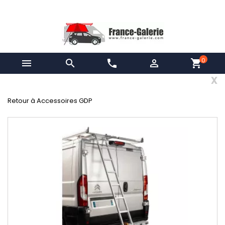
0


phone

shopping_cart
x
Retour à Accessoires GDP