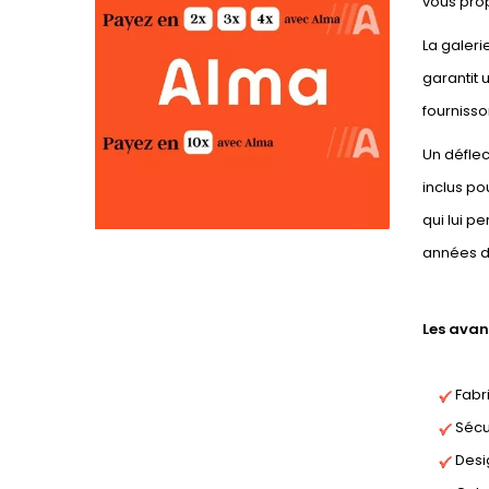
vous prop
La galeri
garantit 
fournisson
Un déflec
inclus po
qui lui p
années d
Les avan
Fabri
Sécur
Desi