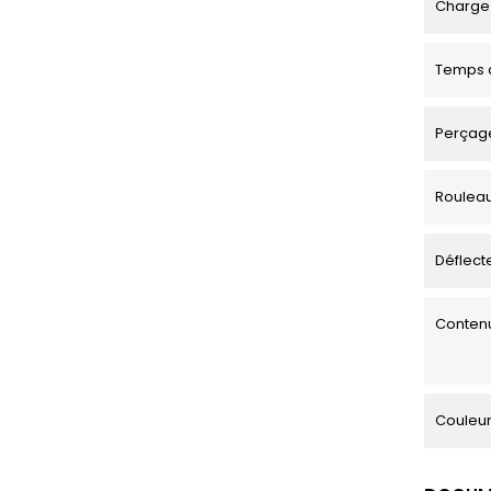
Charge 
Temps d
Perçage
Roulea
Déflecte
Contenu
Couleu