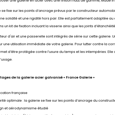
oser une galerie en acier avec une finition haut de gamme, Made in Fr
e se fixe sur les points d’ancrage prévus par le constructeur automobi
une solidité et une rigidité hors pair. Elle est parfaitement adaptée au 
s un kit de fixation incluant la visserie ainsi que les joints d’étanchéi
teur d'air et une passerelle sont intégrés de série sur cette galer
ur une utilisation immédiate de votre galerie. Pour lutter contre la corr
ermet d’être protégée contre l’usure du temps et les intempéries. El
’usage.
tages de la galerie acier galvanisé « France Galerie »
cation française
ité optimale : la galerie se fixe sur les points d’ancrage du construct
gn et aérodynamisme étudié