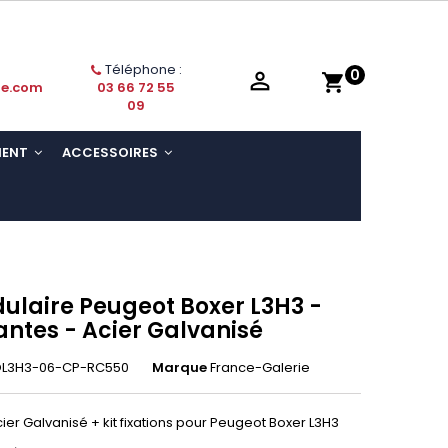
Téléphone :
0

shopping_cart
ie.com
03 66 72 55
09
MENT
ACCESSOIRES
ulaire Peugeot Boxer L3H3 -
antes - Acier Galvanisé
L3H3-06-CP-RC550
Marque
France-Galerie
ier Galvanisé + kit fixations pour Peugeot Boxer L3H3