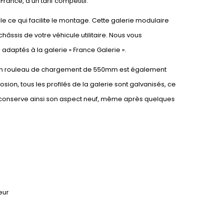
ance, à un tarif compétitif.
le ce qui facilite le montage. Cette galerie modulaire
châssis de votre véhicule utilitaire. Nous vous
té adaptés à la galerie « France Galerie ».
ie. Un rouleau de chargement de 550mm est également
osion, tous les profilés de la galerie sont galvanisés, ce
le conserve ainsi son aspect neuf, même après quelques
eur