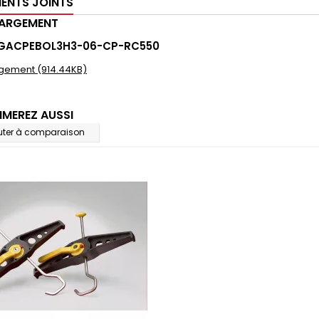
ENTS JOINTS
HARGEMENT
 GACPEBOL3H3-06-CP-RC550
gement (914.44KB)
IMEREZ AUSSI
uter à comparaison