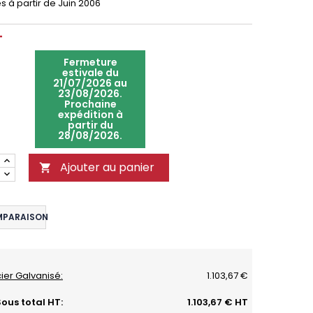
s à partir de Juin 2006
T
Fermeture
estivale du
21/07/2026 au
23/08/2026.
Prochaine
expédition à
partir du
28/08/2026.
Ajouter au panier

MPARAISON
ier Galvanisé:
1.103,67 €
ous total HT:
1.103,67 € HT