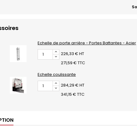
So
soires
Echelle de porte arrière - Portes Battantes - Acier
226,33 € HT
271,59 € TTC
Echelle coulissante
284,29 € HT
341,15 € TTC
PTION