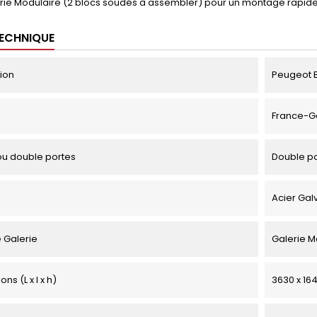
rie Modulaire (2 blocs soudés à assembler) pour un montage rapid
TECHNIQUE
tion
Peugeot B
France-G
u double portes
Double p
Acier Gal
 Galerie
Galerie M
ns (L x l x h)
3630 x 164