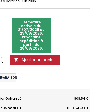
s à partir de Juin 2006
Fermeture
estivale du
21/07/2026 au
23/08/2026.
Prochaine
expédition à
partir du
28/08/2026.
Ajouter au panier

MPARAISON
cier Galvanisé:
808,54 €
ous total HT:
808,54 € HT