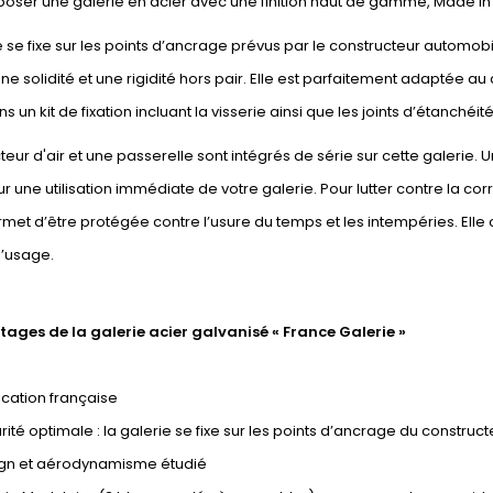
oser une galerie en acier avec une finition haut de gamme, Made in Fr
e se fixe sur les points d’ancrage prévus par le constructeur automobi
une solidité et une rigidité hors pair. Elle est parfaitement adaptée au 
s un kit de fixation incluant la visserie ainsi que les joints d’étanchéi
teur d'air et une passerelle sont intégrés de série sur cette galer
ur une utilisation immédiate de votre galerie. Pour lutter contre la corr
ermet d’être protégée contre l’usure du temps et les intempéries. El
’usage.
tages de la galerie acier galvanisé « France Galerie »
cation française
ité optimale : la galerie se fixe sur les points d’ancrage du construct
gn et aérodynamisme étudié