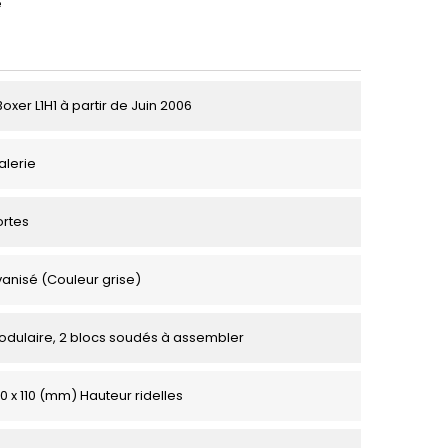
e
xer L1H1 à partir de Juin 2006
alerie
ortes
vanisé (Couleur grise)
odulaire, 2 blocs soudés à assembler
0 x 110 (mm) Hauteur ridelles