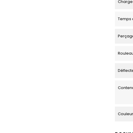
Charge 
Temps d
Perçage
Roulea
Déflecte
Contenu
Couleu