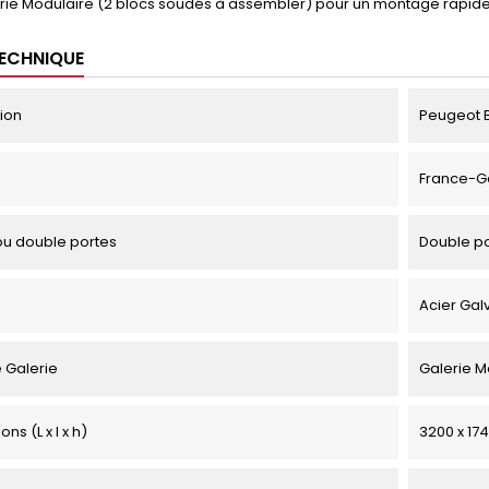
rie Modulaire (2 blocs soudés à assembler) pour un montage rapid
TECHNIQUE
tion
Peugeot Bo
France-G
u double portes
Double p
Acier Gal
 Galerie
Galerie M
ns (L x l x h)
3200 x 174