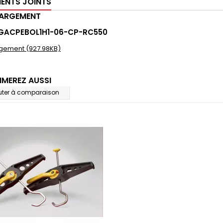
ENTS JOINTS
HARGEMENT
 GACPEBOL1H1-06-CP-RC550
gement (927.98KB)
IMEREZ AUSSI
uter à comparaison