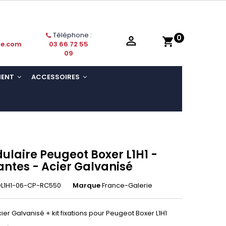
Téléphone :
0

shopping_cart
ie.com
03 66 72 55
09
MENT
ACCESSOIRES
ulaire Peugeot Boxer L1H1 -
antes - Acier Galvanisé
L1H1-06-CP-RC550
Marque
France-Galerie
er Galvanisé + kit fixations pour Peugeot Boxer L1H1