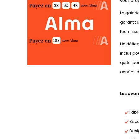
vous prop
La galeri
garantit 
fournisson
Un déflec
inclus po
qui lui p
années d
Les avan
Fabri
Sécur
Desi