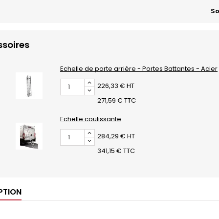
So
soires
Echelle de porte arrière - Portes Battantes - Acier
226,33 € HT
271,59 € TTC
Echelle coulissante
284,29 € HT
341,15 € TTC
PTION