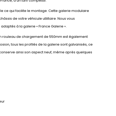
ance, à un tarif compétitif.
le ce qui facilite le montage. Cette galerie modulaire
châssis de votre véhicule utilitaire. Nous vous
té adaptés à la galerie « France Galerie ».
ie. Un rouleau de chargement de 550mm est également
osion, tous les profilés de la galerie sont galvanisés, ce
le conserve ainsi son aspect neuf, même après quelques
eur