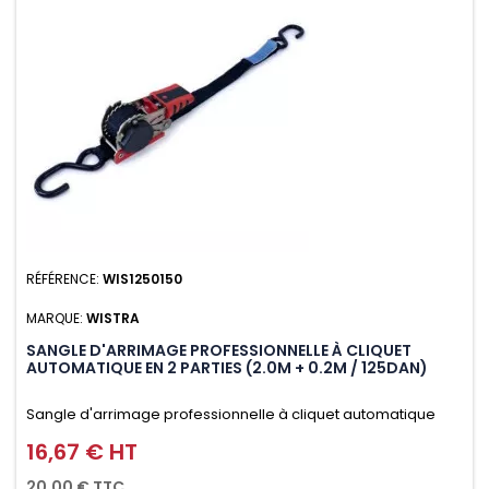
RÉFÉRENCE:
WIS1250150
MARQUE:
WISTRA
SANGLE D'ARRIMAGE PROFESSIONNELLE À CLIQUET
AUTOMATIQUE EN 2 PARTIES (2.0M + 0.2M / 125DAN)
Sangle d'arrimage professionnelle à cliquet automatique
avec crochet S en 2 parties (2.0M + 0.2M / 125daN), simple et
16,67 € HT
Prix
rapide d'utilisation. Permet d'arrimer et de sécuriser
20,00 € TTC