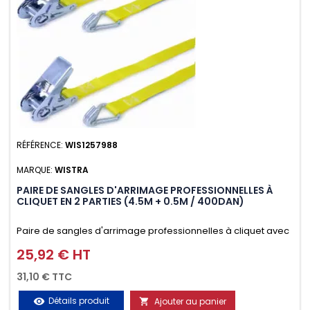
RÉFÉRENCE:
WIS1257988
MARQUE:
WISTRA
PAIRE DE SANGLES D'ARRIMAGE PROFESSIONNELLES À
CLIQUET EN 2 PARTIES (4.5M + 0.5M / 400DAN)
Paire de sangles d'arrimage professionnelles à cliquet avec
crochet en 2 parties (4.5M + 0.5M / 400daN), simple et rapide
25,92 € HT
Prix
d'utilisation. Permet d'arrimer et de sécuriser
31,10 € TTC
vos chargements pendant le transport. Matière polyester
Détails produit
Ajouter au panier
visibility
