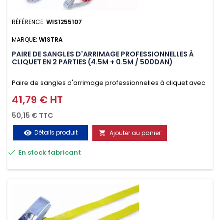
RÉFÉRENCE:
WIS1255107
MARQUE:
WISTRA
PAIRE DE SANGLES D'ARRIMAGE PROFESSIONNELLES À
CLIQUET EN 2 PARTIES (4.5M + 0.5M / 500DAN)
Paire de sangles d'arrimage professionnelles à cliquet avec
crochet en 2 parties (4.5M + 0.5M / 500daN), simple et rapide
41,79 € HT
Prix
d'utilisation. Permet d'arrimer et de sécuriser vos
50,15 € TTC
chargements pendant le transport. Matière polyester très
Détails produit
Ajouter au panier
visibility

résistante aux UV et aux variations de températures,

En stock fabricant
n'absorbe pas l'eau.