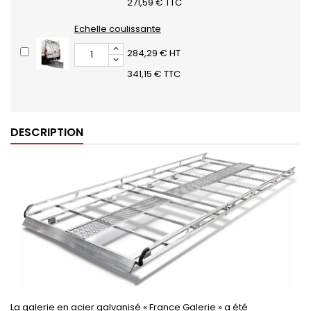
271,59 € TTC
Echelle coulissante
284,29 € HT
341,15 € TTC
DESCRIPTION
La galerie en acier galvanisé « France Galerie » a été