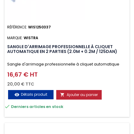
RÉFÉRENCE:
WIS1250337
MARQUE:
WISTRA
SANGLE D'ARRIMAGE PROFESSIONNELLE À CLIQUET
AUTOMATIQUE EN 2 PARTIES (2.0M + 0.2M / 125DAN)
Sangle d'arrimage professionnelle à cliquet automatique
avec crochet deux doigts soudés en J en 2 parties (2.0M +
16,67 € HT
Prix
0.2M / 125daN), simple et rapide d'utilisation. Permet
20,00 € TTC
d'arrimer et de sécuriser vos chargements pendant le
Détails produit
Ajouter au panier
visibility

transport. Matière polyester très résistante aux UV et aux

Derniers articles en stock
variations de températures, n'absorbe pas l'eau.