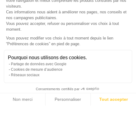
LETTRE D'INFORMATIONS
votre navigation et mieux comprendre les produits consultés par nos
visiteurs.
Ces informations nous aident à améliorer nos pages, nos conseils et
nos campagnes publicitaires.
Vous pouvez accepter, refuser ou personnaliser vos choix à tout
SUIVEZ-NOUS
moment.
Vous pouvez modifier vos choix à tout moment depuis le lien
“Préférences de cookies” en pied de page.
Gérer mes cookies
Pourquoi nous utilisons des cookies.
© Copyright 2026 France Galerie. Tous droits reservés.
Partage de données avec Google
Cookies de mesure d’audience
Réseaux sociaux
Consentements certifiés par
Non merci
Personnaliser
Tout accepter
Cliquez-ici pour modifier vos préférences en matière de cookies
Axeptio consent
Plateforme de Gestion du Consentement : Personnalisez vos Options
Notre plateforme vous permet d'adapter et de gérer vos paramètres de confide