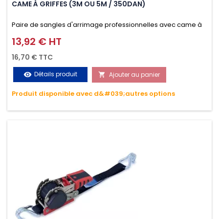
CAME À GRIFFES (3M OU 5M / 350DAN)
Paire de sangles d'arrimage professionnelles avec came à
griffes (3M ou 5M / 350daN), simple et rapide d'utilisation.
13,92 € HT
Prix
Permet d'arrimer et de sécuriser vos chargements pendant
16,70 € TTC
le transport. Matière polyester très résistante aux UV et aux
Détails produit
Ajouter au panier
visibility

variations de températures, n'absorbe pas l'eau.
Produit disponible avec d&#039;autres options