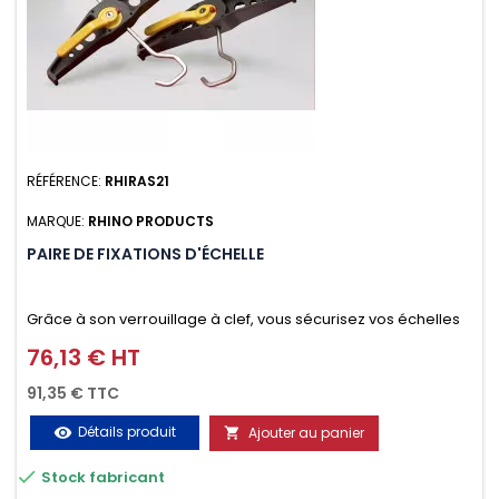
RÉFÉRENCE:
RHIRAS21
MARQUE:
RHINO PRODUCTS
PAIRE DE FIXATIONS D'ÉCHELLE
Grâce à son verrouillage à clef, vous sécurisez vos échelles
d'un seul geste aussi bien contre le vol que pendant le
76,13 € HT
Prix
transport. Référence vendue par paire.
91,35 € TTC
Détails produit
Ajouter au panier
visibility


Stock fabricant