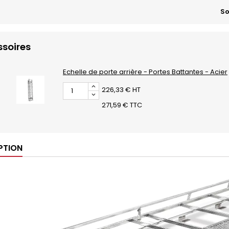
So
soires
Echelle de porte arrière - Portes Battantes - Acier
226,33 € HT
271,59 € TTC
PTION