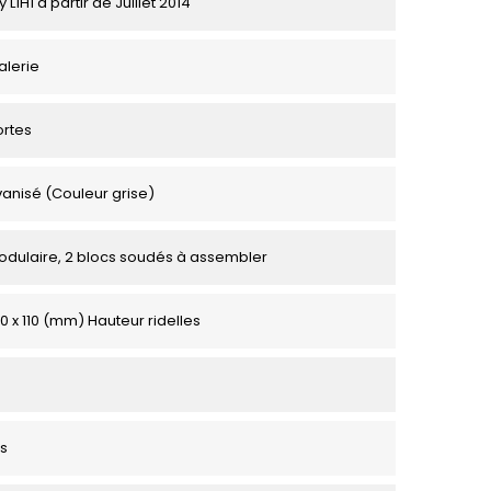
 L1H1 à partir de Juillet 2014
alerie
ortes
vanisé (Couleur grise)
odulaire, 2 blocs soudés à assembler
0 x 110 (mm) Hauteur ridelles
s