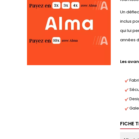
Un déflec
inclus po
qui lui p
années d
Les avan
Fabri
Sécur
Desi
Gale
FICHE 