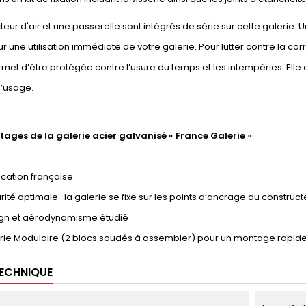
teur d'air et une passerelle sont intégrés de série sur cette galer
ur une utilisation immédiate de votre galerie. Pour lutter contre la corr
ermet d’être protégée contre l’usure du temps et les intempéries. El
’usage.
tages de la galerie acier galvanisé « France Galerie »
cation française
ité optimale : la galerie se fixe sur les points d’ancrage du construct
gn et aérodynamisme étudié
rie Modulaire (2 blocs soudés à assembler) pour un montage rapid
TECHNIQUE