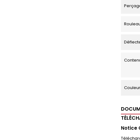
Perçage
Roulea
Déflecte
Contenu
Couleu
DOCUM
TÉLÉC
Notice
Téléchar