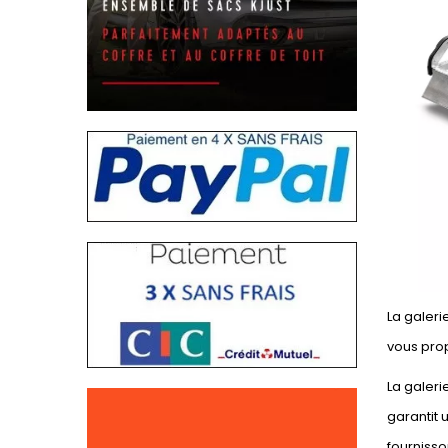
La galeri
vous prop
La galeri
garantit 
fournisson