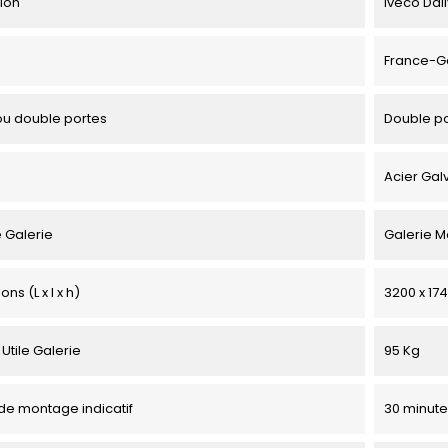
tion
Iveco Daily
France-G
u double portes
Double p
Acier Gal
 Galerie
Galerie M
ns (L x l x h)
3200 x 174
Utile Galerie
95 Kg
e montage indicatif
30 minute