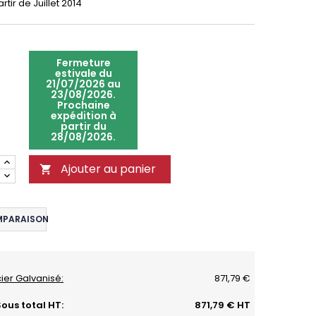
rtir de Juillet 2014
Fermeture
estivale du
21/07/2026 au
23/08/2026.
Prochaine
expédition à
partir du
28/08/2026.
Ajouter au panier

MPARAISON
cier Galvanisé:
871,79 €
ous total HT:
871,79 € HT