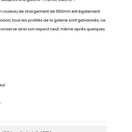
ie. Un rouleau de chargement de 550mm est également
osion, tous les profilés de la galerie sont galvanisés, ce
le conserve ainsi son aspect neuf, même après quelques
eur
e