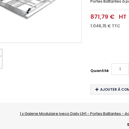
Portes Battantes à pa
871,79 €
HT
1.046,15 €
TTC
Quantité
AJOUTER À CO
1 x Galerie Modulaire Iveco Daily L1H1 - Portes Battantes - A
S