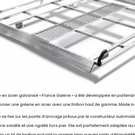
e en acier galvanisé « France Galerie » a été développée en partenar
oser une galerie en acier avec une finition haut de gamme, Made in Fr
e se fixe sur les points d’ancrage prévus par le constructeur automobi
une solidité et une rigidité hors pair. Elle est parfaitement adaptée au 
s un kit de fixation incluant la visserie ainsi que les joints d’étanchéi