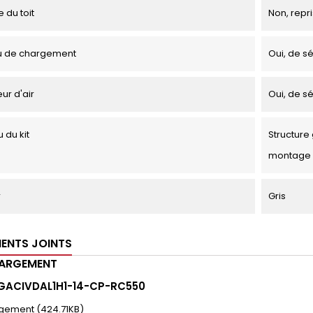
 du toit
Non, repri
u de chargement
Oui, de sé
ur d'air
Oui, de sé
 du kit
Structure 
montage
r
Gris
ENTS JOINTS
HARGEMENT
 GACIVDAL1H1-14-CP-RC550
gement (424.71KB)