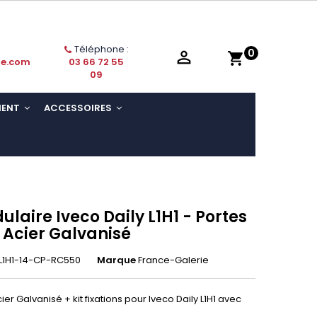
Téléphone :
0

shopping_cart
ie.com
03 66 72 55
09
MENT
ACCESSOIRES
ulaire Iveco Daily L1H1 - Portes
 Acier Galvanisé
1H1-14-CP-RC550
Marque
France-Galerie
er Galvanisé + kit fixations pour Iveco Daily L1H1 avec