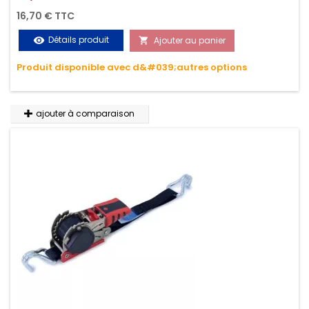
Permet d'arrimer et de sécuriser vos chargements pendant
16,70 € TTC
le transport. Matière polyester très résistante aux UV et aux
Détails produit
Ajouter au panier
visibility

variations de températures, n'absorbe pas l'eau.
Produit disponible avec d&#039;autres options
ajouter à comparaison