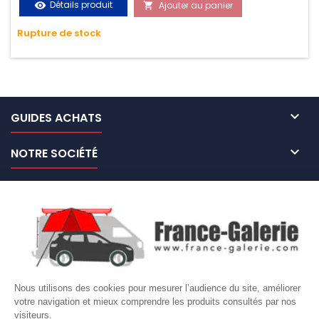
Détails produit
Ajouter au panier
visibility

très résistante aux UV et aux variations de températures,
Rupture de stock
n'absorbe pas l'eau.

GUIDES ACHATS

NOTRE SOCIÉTÉ

NOS MARQUES DE GALERIES

VOTRE COMPTE
Site protégé par reCAPTCHA.
Vie privée
-
Termes
Nous utilisons des cookies pour mesurer l’audience du site, améliorer
LETTRE D'INFORMATIONS
votre navigation et mieux comprendre les produits consultés par nos
visiteurs.