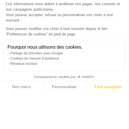
Ces informations nous aident à améliorer nos pages, nos conseils et
nos campagnes publicitaires.
Vous pouvez accepter, refuser ou personnaliser vos choix à tout
SUIVEZ-NOUS
moment.
Vous pouvez modifier vos choix à tout moment depuis le lien
“Préférences de cookies” en pied de page.
Gérer mes cookies
Besoin d'aide ?
Une question ? Nous sommes là pour vous accompagner
Pourquoi nous utilisons des cookies.
© Copyright 2026 France Galerie. Tous droits reservés.
Partage de données avec Google
Non, merci
Oui, volontiers
Cookies de mesure d’audience
Réseaux sociaux
Consentements certifiés par
💬
Besoin d'aide ?
Non merci
Personnaliser
Tout accepter
Cliquez-ici pour modifier vos préférences en matière de cookies
Axeptio consent
Plateforme de Gestion du Consentement : Personnalisez vos Options
Notre plateforme vous permet d'adapter et de gérer vos paramètres de confide