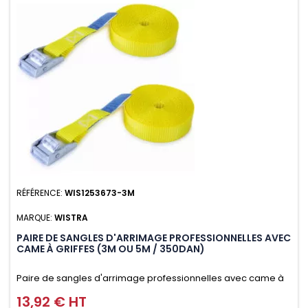
RÉFÉRENCE:
WIS1253673-3M
MARQUE:
WISTRA
PAIRE DE SANGLES D'ARRIMAGE PROFESSIONNELLES AVEC
CAME À GRIFFES (3M OU 5M / 350DAN)
Paire de sangles d'arrimage professionnelles avec came à
griffes (3M ou 5M / 350daN), simple et rapide d'utilisation.
13,92 € HT
Prix