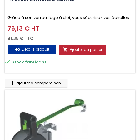
Grâce à son verrouillage à clef, vous sécurisez vos échelles
d'un seul geste aussi bien contre le vol que pendant le
76,13 € HT
Prix
transport. Référence vendue par paire.
91,35 € TTC
Détails produit
Ajouter au panier
visibility


Stock fabricant
ajouter à comparaison