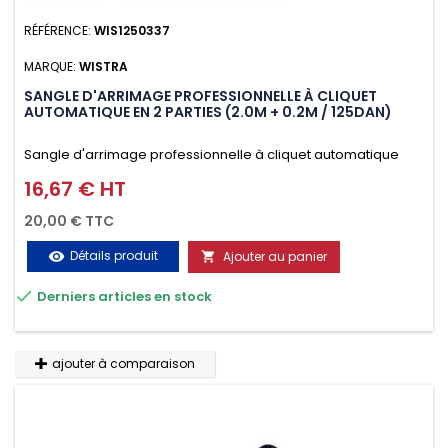
RÉFÉRENCE:
WIS1250337
MARQUE:
WISTRA
SANGLE D'ARRIMAGE PROFESSIONNELLE À CLIQUET
AUTOMATIQUE EN 2 PARTIES (2.0M + 0.2M / 125DAN)
Sangle d'arrimage professionnelle à cliquet automatique
avec crochet deux doigts soudés en J en 2 parties (2.0M +
16,67 € HT
Prix
0.2M / 125daN), simple et rapide d'utilisation. Permet
20,00 € TTC
d'arrimer et de sécuriser vos chargements pendant le
Détails produit
Ajouter au panier
visibility

transport. Matière polyester très résistante aux UV et aux

Derniers articles en stock
variations de températures, n'absorbe pas l'eau.
ajouter à comparaison