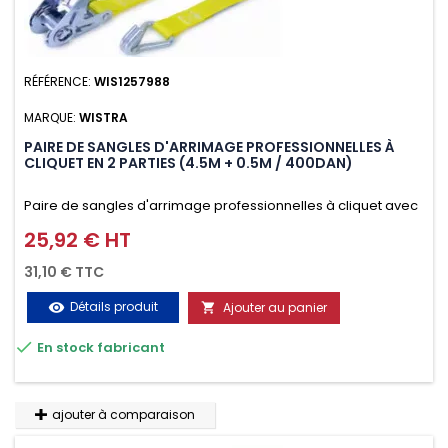
RÉFÉRENCE:
WIS1257988
MARQUE:
WISTRA
PAIRE DE SANGLES D'ARRIMAGE PROFESSIONNELLES À
CLIQUET EN 2 PARTIES (4.5M + 0.5M / 400DAN)
Paire de sangles d'arrimage professionnelles à cliquet avec
crochet en 2 parties (4.5M + 0.5M / 400daN), simple et rapide
25,92 € HT
Prix
d'utilisation. Permet d'arrimer et de sécuriser
31,10 € TTC
vos chargements pendant le transport. Matière polyester
Détails produit
Ajouter au panier
visibility

très résistante aux UV et aux variations de températures,

En stock fabricant
n'absorbe pas l'eau.
ajouter à comparaison