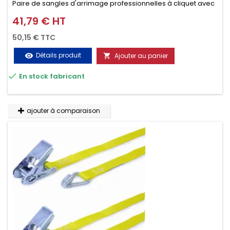
Paire de sangles d'arrimage professionnelles à cliquet avec
crochet en 2 parties (4.5M + 0.5M / 500daN), simple et rapide
41,79 € HT
Prix
d'utilisation. Permet d'arrimer et de sécuriser vos
50,15 € TTC
chargements pendant le transport. Matière polyester très
Détails produit
Ajouter au panier
visibility

résistante aux UV et aux variations de températures,

En stock fabricant
n'absorbe pas l'eau.
ajouter à comparaison