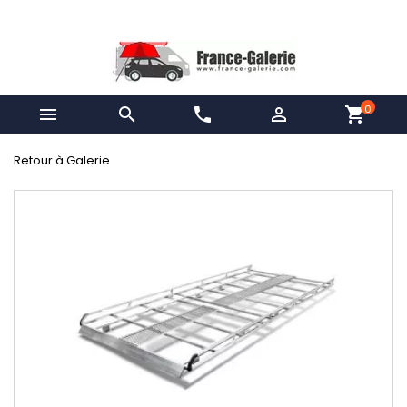
0


phone

shopping_cart
Retour à Galerie