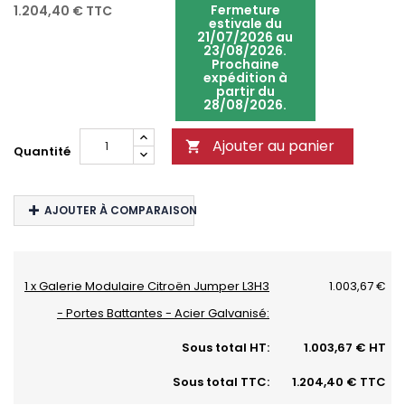
Fermeture
1.204,40 €
TTC
estivale du
21/07/2026 au
23/08/2026.
Prochaine
expédition à
partir du
28/08/2026.
Ajouter au panier

Quantité
AJOUTER À COMPARAISON
1 x Galerie Modulaire Citroën Jumper L3H3
1.003,67 €
- Portes Battantes - Acier Galvanisé:
Sous total HT:
1.003,67 € HT
Sous total TTC:
1.204,40 € TTC