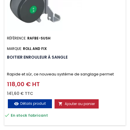
RÉFÉRENCE:
RAFBE-SUSH
MARQUE:
ROLL AND FIX
BOITIER ENROULEUR À SANGLE
Rapide et sûr, ce nouveau système de sanglage permet
d’arrimer le chargement sur la galerie en moins d’une
118,00 € HT
Prix
minute.
141,60 € TTC
Détails produit
Ajouter au panier
visibility


En stock fabricant