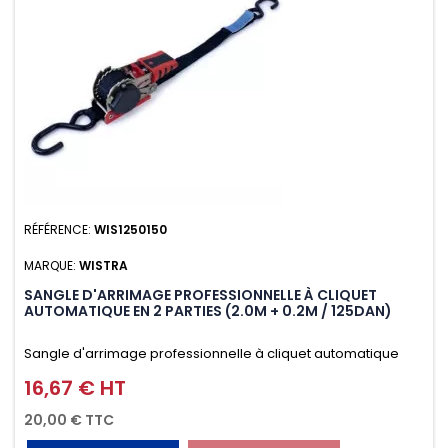
RÉFÉRENCE:
WIS1250150
MARQUE:
WISTRA
SANGLE D'ARRIMAGE PROFESSIONNELLE À CLIQUET
AUTOMATIQUE EN 2 PARTIES (2.0M + 0.2M / 125DAN)
Sangle d'arrimage professionnelle à cliquet automatique
avec crochet S en 2 parties (2.0M + 0.2M / 125daN), simple et
16,67 € HT
Prix
rapide d'utilisation. Permet d'arrimer et de sécuriser
20,00 € TTC
vos chargements pendant le transport. Matière polyester