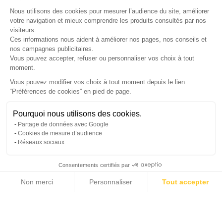
×
Nous utilisons des cookies pour mesurer l’audience du site, améliorer
Nos conseillers vous rappellent du
Lundi au Vendredi
de
8h30 à
votre navigation et mieux comprendre les produits consultés par nos
visiteurs.
17h30
.
Ces informations nous aident à améliorer nos pages, nos conseils et
nos campagnes publicitaires.
Nom
*
Prénom
*
Vous pouvez accepter, refuser ou personnaliser vos choix à tout
moment.
Téléphone
*
Vous pouvez modifier vos choix à tout moment depuis le lien
“Préférences de cookies” en pied de page.
Gérer mes cookies
Jour souhaité
Besoin d'aide ?
Une question ? Nous sommes là pour vous accompagner
Pourquoi nous utilisons des cookies.
Créneau
Message
(facultatif)
Partage de données avec Google
Non, merci
Oui, volontiers
Cookies de mesure d’audience
Réseaux sociaux
Consentements certifiés par
Non merci
Personnaliser
Tout accepter
Annuler
Envoyer
Axeptio consent
Plateforme de Gestion du Consentement : Personnalisez vos Options
Notre plateforme vous permet d'adapter et de gérer vos paramètres de confide