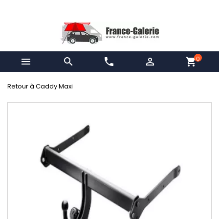
0


phone

shopping_cart
Retour à Caddy Maxi