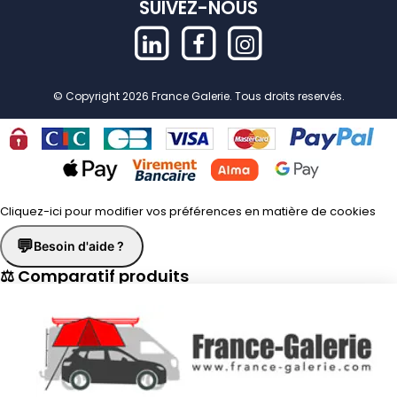
SUIVEZ-NOUS
© Copyright 2026 France Galerie. Tous droits reservés.
Cliquez-ici pour modifier vos préférences en matière de cookies
💬
Besoin d'aide ?
⚖ Comparatif produits
×
📋 Fiche technique
×
☎
Demander un rappel