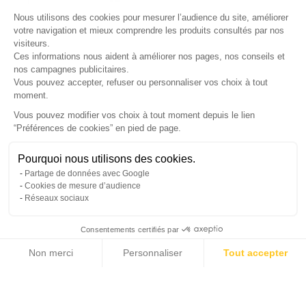
×
Nous utilisons des cookies pour mesurer l’audience du site, améliorer
Nos conseillers vous rappellent du
Lundi au Vendredi
de
8h30 à
votre navigation et mieux comprendre les produits consultés par nos
visiteurs.
17h30
.
Ces informations nous aident à améliorer nos pages, nos conseils et
nos campagnes publicitaires.
Nom
*
Prénom
*
Vous pouvez accepter, refuser ou personnaliser vos choix à tout
moment.
Téléphone
*
Vous pouvez modifier vos choix à tout moment depuis le lien
“Préférences de cookies” en pied de page.
Gérer mes cookies
Jour souhaité
Besoin d'aide ?
Une question ? Nous sommes là pour vous accompagner
Pourquoi nous utilisons des cookies.
Créneau
Message
(facultatif)
Partage de données avec Google
Non, merci
Oui, volontiers
Cookies de mesure d’audience
Réseaux sociaux
Consentements certifiés par
Non merci
Personnaliser
Tout accepter
Annuler
Envoyer
Axeptio consent
Plateforme de Gestion du Consentement : Personnalisez vos Options
Notre plateforme vous permet d'adapter et de gérer vos paramètres de confide