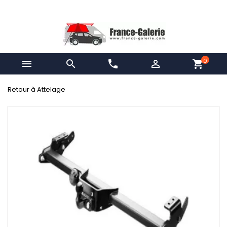
0


phone

shopping_cart
Retour à Attelage