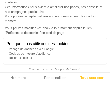
visiteurs.
Ces informations nous aident à améliorer nos pages, nos conseils et
nos campagnes publicitaires.
Vous pouvez accepter, refuser ou personnaliser vos choix à tout
moment.
SUIVEZ-NOUS
Vous pouvez modifier vos choix à tout moment depuis le lien
“Préférences de cookies” en pied de page.
Gérer mes cookies
Pourquoi nous utilisons des cookies.
© Copyright 2026 France Galerie. Tous droits reservés.
Partage de données avec Google
Cookies de mesure d’audience
Réseaux sociaux
Consentements certifiés par
Non merci
Personnaliser
Tout accepter
Cliquez-ici pour modifier vos préférences en matière de cookies
Axeptio consent
Plateforme de Gestion du Consentement : Personnalisez vos Options
Notre plateforme vous permet d'adapter et de gérer vos paramètres de confide