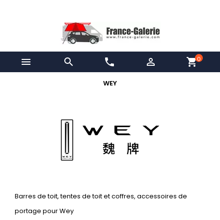
0


phone

shopping_cart
WEY
Barres de toit, tentes de toit et coffres, accessoires de
portage pour Wey