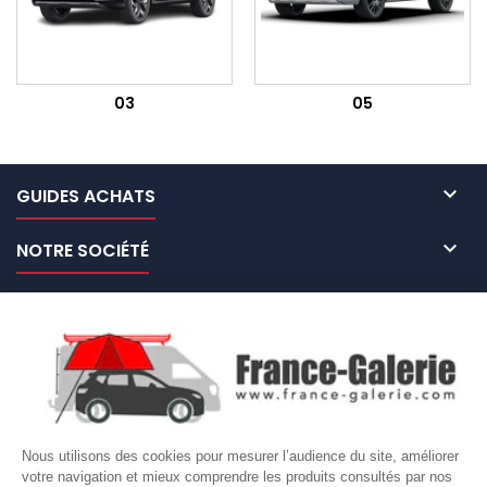
03
05

GUIDES ACHATS

NOTRE SOCIÉTÉ

NOS MARQUES DE GALERIES

VOTRE COMPTE
Site protégé par reCAPTCHA.
Vie privée
-
Termes
Nous utilisons des cookies pour mesurer l’audience du site, améliorer
votre navigation et mieux comprendre les produits consultés par nos
LETTRE D'INFORMATIONS