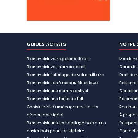
GUIDES ACHATS
NOTRE 
Bien choisir votre galerie de toit
Mentions
Bien choisir vos barres de toit
Garantie 
Bien choisir l'attelage de votre utilitaire
Droit de 
Bien choisir son faisceau électrique
Politiqu
Bien choisir une serrure antivol
Conditions
Bien choisir une tente de toit
Paiement
Choisir le kit d’aménagement loisirs
Rembours
démontable idéal
À propos 
Bien choisir un kit d’habillage bois ou un
équipemen
casier bois pour son utilitaire
Contact
Nous utilisons des cookies pour mesurer l’audience du site,