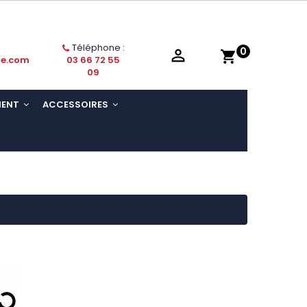
Téléphone :
0

shopping_cart
ie.com
03 66 72 55
09
MENT
ACCESSOIRES