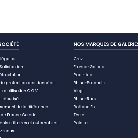
SOCIÉTÉ
NOS MARQUES DE GALERIE
 légales
Cruz
Satisfaction
France-Galerie
rétractation
Pool-Line
e de protection des données
Rhino-Products
 d'utilisation C.G.V.
Alugi
 sécurisé
Rhino-Rack
ement de la différence
Roll and Fix
de France Galerie,
Thule
ts utilitaires et automobiles
Polaire
ez-nous