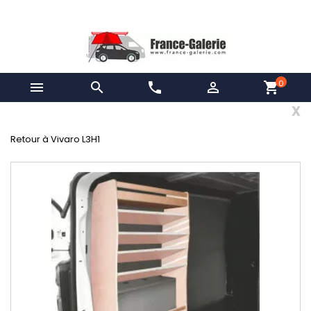
0


phone

shopping_cart
x
Retour à Vivaro L3H1