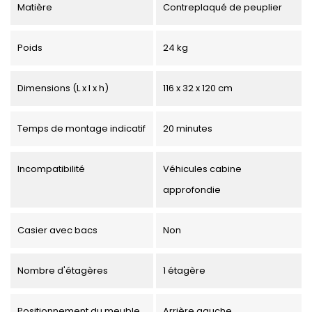
Matière
Contreplaqué de peuplier
Poids
24 kg
Dimensions (L x l x h)
116 x 32 x 120 cm
Temps de montage indicatif
20 minutes
Incompatibilité
Véhicules cabine
approfondie
Casier avec bacs
Non
Nombre d'étagères
1 étagère
Positionnement du meuble
Arrière gauche