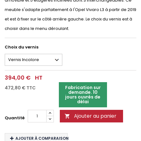
amovible et 5 étagères inclinées dont 3 interchangeables. Ce
meuble s'adapte parfaitement à l'Opel Vivaro L3 à partir de 2019
et est à fixer sur le côté arrière gauche. Le choix du vernis est à
choisir dans le menu déroulant.
Choix du vernis
394,00 €
HT
Fabrication sur
472,80 €
TTC
demande. 10
jours ouvrés de
délai
Ajouter au panier

Quantité
AJOUTER À COMPARAISON