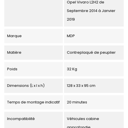
Opel Vivaro L2H2 de
Septembre 2014 à Janvier
2019
Marque
MDP
Matière
Contreplaqué de peuplier
Poids
32 Kg
Dimensions (L x l x h)
128 x 33 x 95 cm
Temps de montage indicatif
20 minutes
Incompatibilité
Véhicules cabine
approfondie