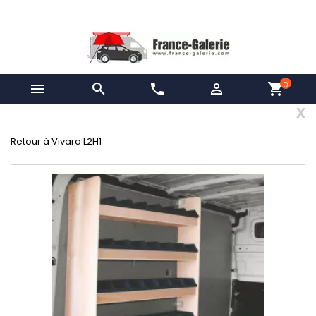
0


phone

shopping_cart
x
Retour à Vivaro L2H1