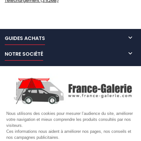
Téléchargement (3.52MB)

GUIDES ACHATS

NOTRE SOCIÉTÉ

NOS MARQUES DE GALERIES

VOTRE COMPTE
Site protégé par reCAPTCHA.
Vie privée
-
Termes
Nous utilisons des cookies pour mesurer l’audience du site, améliorer
votre navigation et mieux comprendre les produits consultés par nos
LETTRE D'INFORMATIONS
visiteurs.
Ces informations nous aident à améliorer nos pages, nos conseils et
nos campagnes publicitaires.