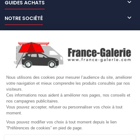

GUIDES ACHATS

NOTRE SOCIÉTÉ

NOS MARQUES DE GALERIES

VOTRE COMPTE
Site protégé par reCAPTCHA.
Vie privée
-
Termes
Nous utilisons des cookies pour mesurer l’audience du site, améliorer
LETTRE D'INFORMATIONS
votre navigation et mieux comprendre les produits consultés par nos
visiteurs.
Ces informations nous aident à améliorer nos pages, nos conseils et
nos campagnes publicitaires.
Vous pouvez accepter, refuser ou personnaliser vos choix à tout
SUIVEZ-NOUS
moment.
Vous pouvez modifier vos choix à tout moment depuis le lien
“Préférences de cookies” en pied de page.
Gérer mes cookies