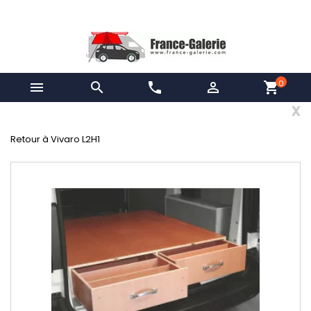
0


phone

shopping_cart
x
Retour à Vivaro L2H1