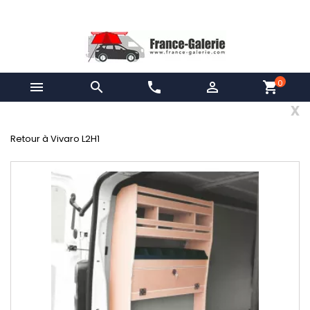
0


phone

shopping_cart
x
Retour à Vivaro L2H1