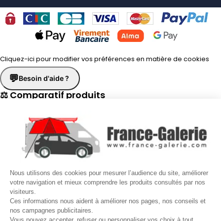
Cliquez-ici pour modifier vos préférences en matière de cookies
💬
Besoin d'aide ?
⚖ Comparatif produits
×
📋 Fiche technique
×
☎
Demander un rappel
×
Nous utilisons des cookies pour mesurer l’audience du site, améliorer
Nos conseillers vous rappellent du
Lundi au Vendredi
de
8h30 à
votre navigation et mieux comprendre les produits consultés par nos
visiteurs.
17h30
.
Ces informations nous aident à améliorer nos pages, nos conseils et
nos campagnes publicitaires.
Nom
*
Prénom
*
Vous pouvez accepter, refuser ou personnaliser vos choix à tout