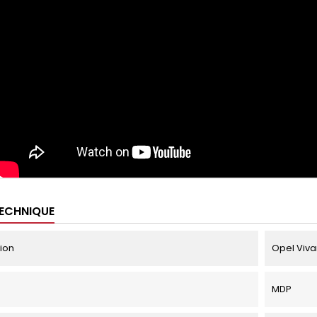
TECHNIQUE
tion
Opel Vivar
MDP