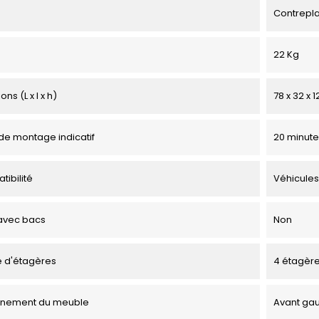
Contrepl
22 Kg
ns (L x l x h)
78 x 32 x 
e montage indicatif
20 minute
tibilité
Véhicules
avec bacs
Non
 d'étagères
4 étagèr
onnement du meuble
Avant ga