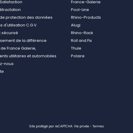
Satisfaction
France-Galerie
rétractation
Pool-Line
e de protection des données
Rhino-Products
 d'utilisation C.G.V.
Alugi
 sécurisé
Rhino-Rack
ement de la différence
Roll and Fix
de France Galerie,
Thule
ts utilitaires et automobiles
Polaire
ez-nous
ite
Site protégé par reCAPTCHA.
Vie privée
-
Termes