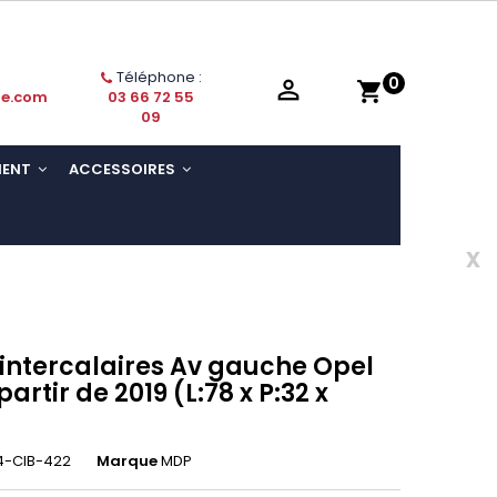
Téléphone :
0

shopping_cart
ie.com
03 66 72 55
09
MENT
ACCESSOIRES
x
 intercalaires Av gauche Opel
partir de 2019 (L:78 x P:32 x
-CIB-422
Marque
MDP