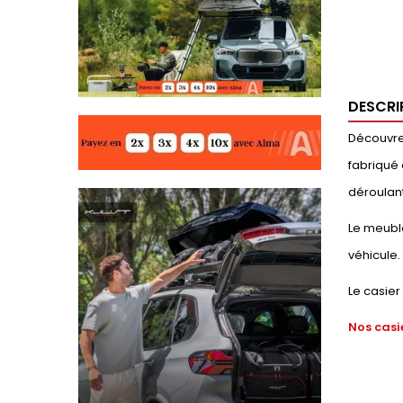
DESCRI
Découvrez
fabriqué 
déroulant
Le meubl
véhicule.
Le casier
Nos casi