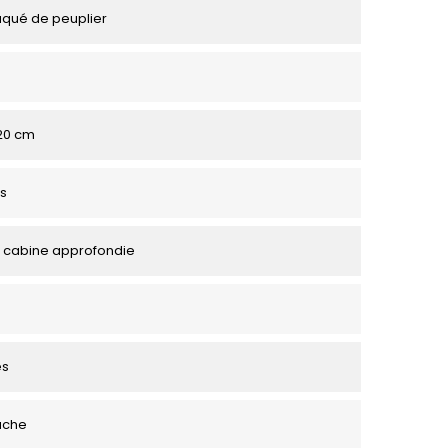
aqué de peuplier
120 cm
s
 cabine approfondie
es
uche