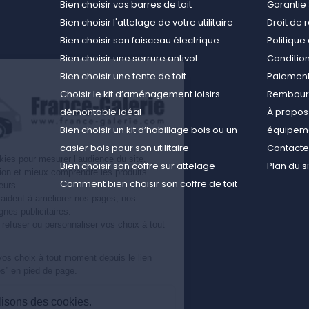
Bien choisir vos barres de toit
Garantie 
Bien choisir l'attelage de votre utilitaire
Droit de 
Bien choisir son faisceau électrique
Politiqu
Bien choisir une serrure antivol
Conditions
Bien choisir une tente de toit
Paiement
Choisir le kit d’aménagement loisirs
Rembours
démontable idéal
À propos 
Bien choisir un kit d’habillage bois ou un
équipemen
casier bois pour son utilitaire
Contact
Nous utilisons des cookies pour mesurer l’audience du site,
Bien choisir son coffre sur attelage
Plan du s
améliorer votre navigation et mieux comprendre les produits
Comment bien choisir son coffre de toit
consultés par nos visiteurs.
Ces informations nous aident à améliorer nos pages, nos
conseils et nos campagnes publicitaires.
Vous pouvez accepter, refuser ou personnaliser vos choix à tout
moment.
Vous pouvez modifier vos choix à tout moment depuis le lien
“Préférences de cookies” en pied de page.
Pourquoi nous utilisons des cookies.