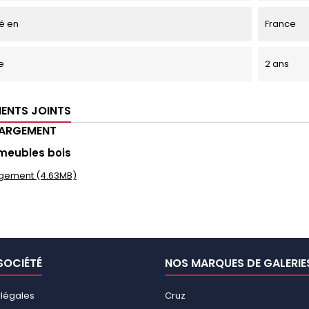
é en
France
e
2 ans
ENTS JOINTS
HARGEMENT
meubles bois
gement (4.63MB)
SOCIÉTÉ
NOS MARQUES DE GALERIE
 légales
Cruz