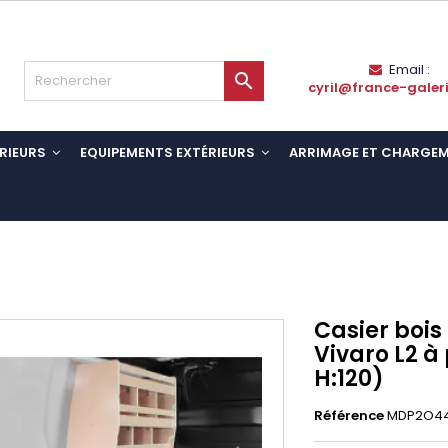
Email :

cyril@france-galer
RIEURS
EQUIPEMENTS EXTÉRIEURS
ARRIMAGE ET CHARGE
Casier bois
Vivaro L2 à 
H:120)
Référence
MDP2O44