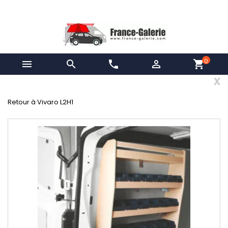
0


phone

shopping_cart
x
Retour à Vivaro L2H1