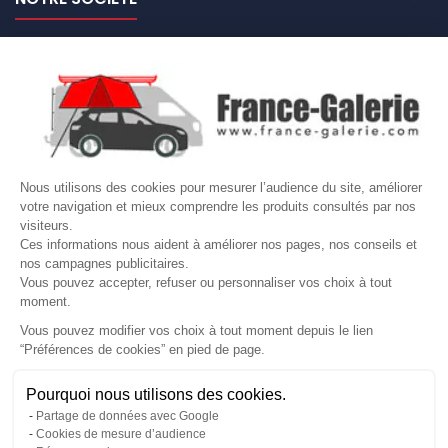

NOS MARQUES DE GALERIES

VOTRE COMPTE
Site protégé par reCAPTCHA.
Vie privée
-
Termes
Nous utilisons des cookies pour mesurer l’audience du site, améliorer
LETTRE D'INFORMATIONS
votre navigation et mieux comprendre les produits consultés par nos
visiteurs.
Ces informations nous aident à améliorer nos pages, nos conseils et
nos campagnes publicitaires.
Vous pouvez accepter, refuser ou personnaliser vos choix à tout
SUIVEZ-NOUS
moment.
Vous pouvez modifier vos choix à tout moment depuis le lien
“Préférences de cookies” en pied de page.
Gérer mes cookies
Pourquoi nous utilisons des cookies.
© Copyright 2026 France Galerie. Tous droits reservés.
Partage de données avec Google
Cookies de mesure d’audience