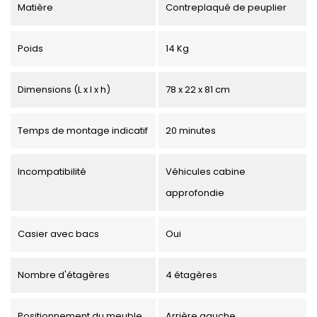
Matière
Contreplaqué de peuplier
Poids
14 Kg
Dimensions (L x l x h)
78 x 22 x 81 cm
Temps de montage indicatif
20 minutes
Incompatibilité
Véhicules cabine
approfondie
Casier avec bacs
Oui
Nombre d'étagères
4 étagères
Positionnement du meuble
Arrière gauche