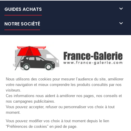

GUIDES ACHATS

NOTRE SOCIÉTÉ

NOS MARQUES DE GALERIES

VOTRE COMPTE
Site protégé par reCAPTCHA.
Vie privée
-
Termes
Nous utilisons des cookies pour mesurer l’audience du site, améliorer
votre navigation et mieux comprendre les produits consultés par nos
LETTRE D'INFORMATIONS
visiteurs.
Ces informations nous aident à améliorer nos pages, nos conseils et
nos campagnes publicitaires.
Vous pouvez accepter, refuser ou personnaliser vos choix à tout
moment.
SUIVEZ-NOUS
Vous pouvez modifier vos choix à tout moment depuis le lien
“Préférences de cookies” en pied de page.
Gérer mes cookies