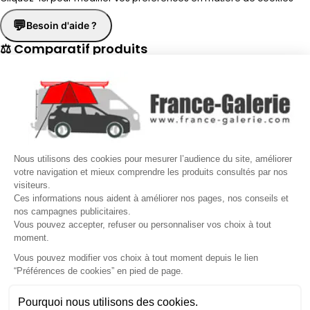
💬
Besoin d'aide ?
⚖ Comparatif produits
×
📋 Fiche technique
×
☎
Demander un rappel
×
Nous utilisons des cookies pour mesurer l’audience du site, améliorer
Nos conseillers vous rappellent du
Lundi au Vendredi
de
8h30 à
votre navigation et mieux comprendre les produits consultés par nos
visiteurs.
17h30
.
Ces informations nous aident à améliorer nos pages, nos conseils et
nos campagnes publicitaires.
Nom
*
Prénom
*
Vous pouvez accepter, refuser ou personnaliser vos choix à tout
moment.
Téléphone
*
Vous pouvez modifier vos choix à tout moment depuis le lien
“Préférences de cookies” en pied de page.
Gérer mes cookies
Jour souhaité
Besoin d'aide ?
Une question ? Nous sommes là pour vous accompagner
Pourquoi nous utilisons des cookies.