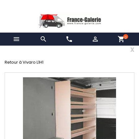
0


phone

shopping_cart
x
Retour à Vivaro L1H1