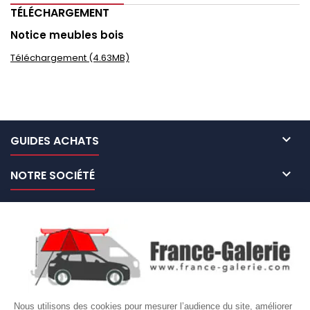
TÉLÉCHARGEMENT
Notice meubles bois
Téléchargement (4.63MB)

GUIDES ACHATS

NOTRE SOCIÉTÉ

NOS MARQUES DE GALERIES

VOTRE COMPTE
Site protégé par reCAPTCHA.
Vie privée
-
Termes
Nous utilisons des cookies pour mesurer l’audience du site, améliorer