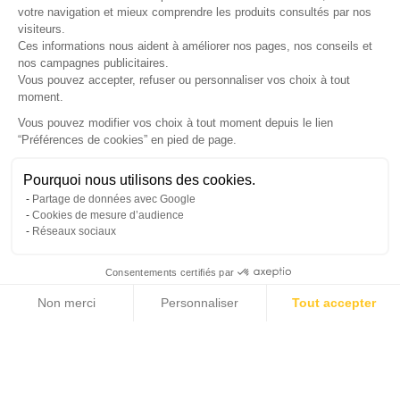
votre navigation et mieux comprendre les produits consultés par nos
LETTRE D'INFORMATIONS
visiteurs.
Ces informations nous aident à améliorer nos pages, nos conseils et
nos campagnes publicitaires.
Vous pouvez accepter, refuser ou personnaliser vos choix à tout
moment.
SUIVEZ-NOUS
Vous pouvez modifier vos choix à tout moment depuis le lien
“Préférences de cookies” en pied de page.
Gérer mes cookies
Pourquoi nous utilisons des cookies.
© Copyright 2026 France Galerie. Tous droits reservés.
Partage de données avec Google
Cookies de mesure d’audience
Réseaux sociaux
Consentements certifiés par
Non merci
Personnaliser
Tout accepter
Cliquez-ici pour modifier vos préférences en matière de cookies
Axeptio consent
Plateforme de Gestion du Consentement : Personnalisez vos Options
Notre plateforme vous permet d'adapter et de gérer vos paramètres de confide