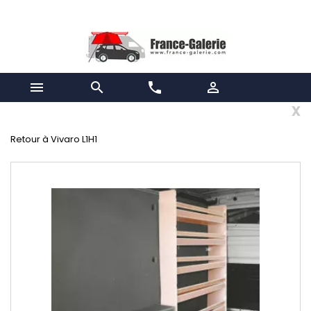


phone

x
Retour à Vivaro L1H1