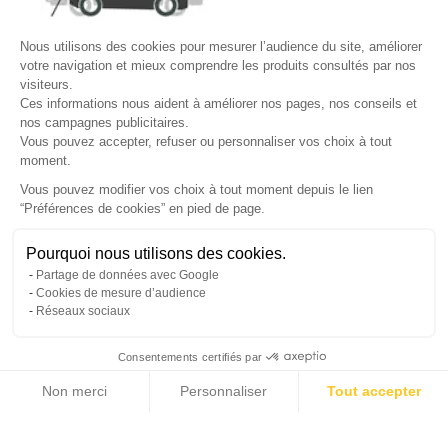
Site protégé par reCAPTCHA.
Vie privée
-
Termes
Nous utilisons des cookies pour mesurer l’audience du site, améliorer
votre navigation et mieux comprendre les produits consultés par nos
LETTRE D'INFORMATIONS
visiteurs.
Ces informations nous aident à améliorer nos pages, nos conseils et
nos campagnes publicitaires.
Vous pouvez accepter, refuser ou personnaliser vos choix à tout
moment.
SUIVEZ-NOUS
Vous pouvez modifier vos choix à tout moment depuis le lien
“Préférences de cookies” en pied de page.
Gérer mes cookies
Pourquoi nous utilisons des cookies.
© Copyright 2026 France Galerie. Tous droits reservés.
Partage de données avec Google
Cookies de mesure d’audience
Réseaux sociaux
Consentements certifiés par
Non merci
Personnaliser
Tout accepter
Cliquez-ici pour modifier vos préférences en matière de cookies
Axeptio consent
Plateforme de Gestion du Consentement : Personnalisez vos Options