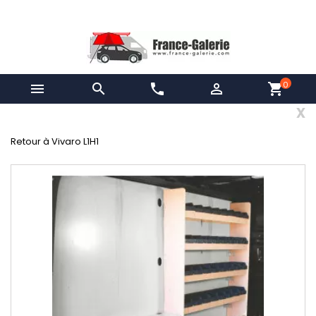
0


phone

shopping_cart
x
Retour à Vivaro L1H1