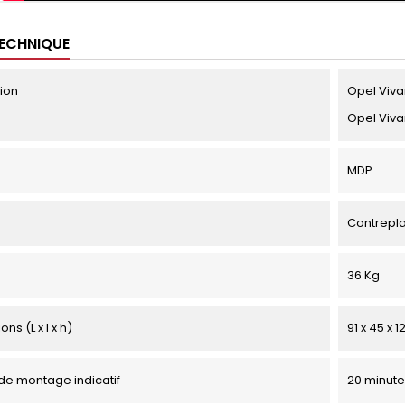
TECHNIQUE
tion
Opel Viva
Opel Viva
MDP
Contrepl
36 Kg
ns (L x l x h)
91 x 45 x 
e montage indicatif
20 minute