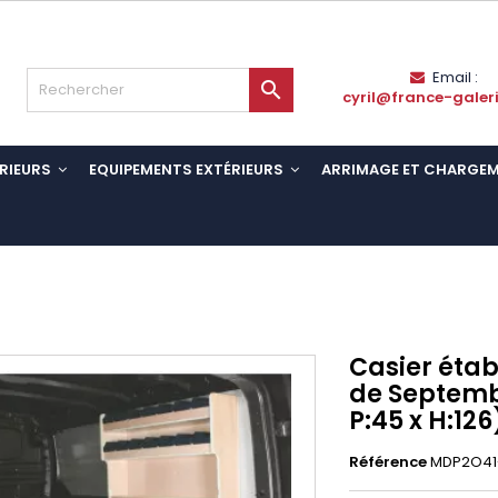
Email :

cyril@france-galer
RIEURS
EQUIPEMENTS EXTÉRIEURS
ARRIMAGE ET CHARGE
Casier établ
de Septembr
P:45 x H:126
Référence
MDP2O41