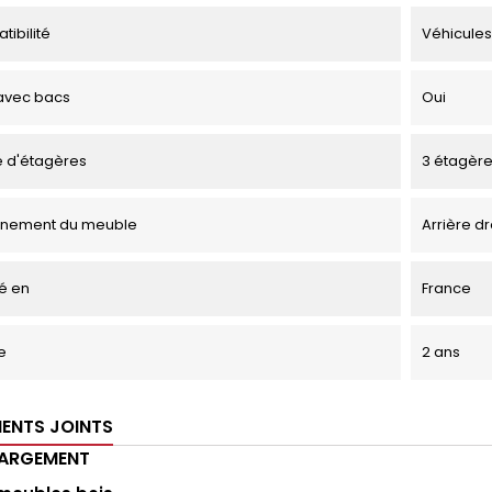
tibilité
Véhicules
avec bacs
Oui
 d'étagères
3 étagèr
onnement du meuble
Arrière dr
é en
France
e
2 ans
ENTS JOINTS
HARGEMENT