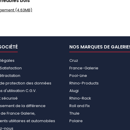
meubles bois
gement (4.63MB)
SOCIÉTÉ
NOS MARQUES DE GALERIE
 légales
Cruz
Satisfaction
France-Galerie
rétractation
Pool-Line
e de protection des données
Rhino-Products
 d'utilisation C.G.V.
Alugi
 sécurisé
Rhino-Rack
ement de la différence
Roll and Fix
de France Galerie,
Thule
ts utilitaires et automobiles
Polaire
ez-nous