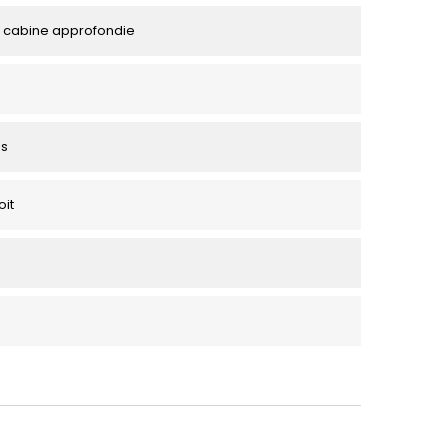
 cabine approfondie
es
oit