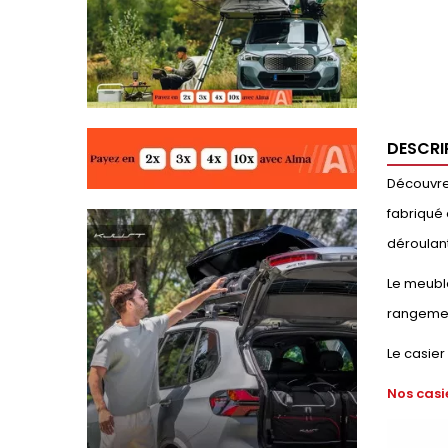
DESCRI
Découvrez
fabriqué 
déroulant
Le meuble
rangemen
Le casier
Nos casi