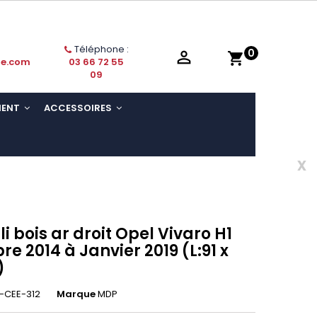
Téléphone :
0

shopping_cart
ie.com
03 66 72 55
09
MENT
ACCESSOIRES
x
i bois ar droit Opel Vivaro H1
e 2014 à Janvier 2019 (L:91 x
)
-CEE-312
Marque
MDP