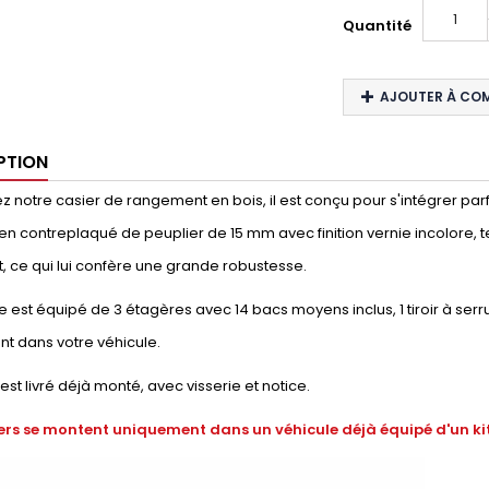
Quantité
AJOUTER À CO
PTION
 notre casier de rangement en bois, il est conçu pour s'intégrer parfaite
en contreplaqué de peuplier de 15 mm avec finition vernie incolore, t
, ce qui lui confère une grande robustesse.
 est équipé de 3 étagères avec 14 bacs moyens inclus, 1 tiroir à serr
t dans votre véhicule.
 est livré déjà monté, avec visserie et notice.
ers se montent uniquement dans un véhicule déjà équipé d'un kit