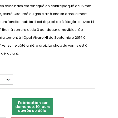
bois avec bacs est fabriqué en contreplaqué de 15 mm
e, teinté Okoumé ou gris clair à choisir dans le menu
eurs fonctionnalités. Il est équipé de 3 étagères avec 14
1 tiroir à serrure et de 3 bandeaux amovibles. Ce
faitement à l'Opel Vivaro H1 de Septembre 2014 à
fixer sur le côté arrière droit. Le choix du vernis est à
u déroulant.
Fabrication sur
demande. 10 jours
ouvrés de délai