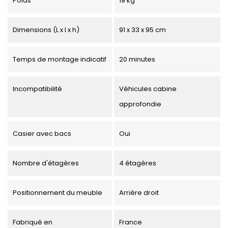
Poids
19 kg
Dimensions (L x l x h)
91 x 33 x 95 cm
Temps de montage indicatif
20 minutes
Incompatibilité
Véhicules cabine
approfondie
Casier avec bacs
Oui
Nombre d'étagères
4 étagères
Positionnement du meuble
Arrière droit
Fabriqué en
France