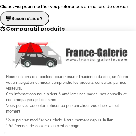
Cliquez-ici pour modifier vos préférences en matière de cookies
💬
Besoin d'aide ?
⚖ Comparatif produits
×
📋 Fiche technique
×
☎
Demander un rappel
×
Nous utilisons des cookies pour mesurer l’audience du site, améliorer
Nos conseillers vous rappellent du
Lundi au Vendredi
de
8h30 à
votre navigation et mieux comprendre les produits consultés par nos
visiteurs.
17h30
.
Ces informations nous aident à améliorer nos pages, nos conseils et
nos campagnes publicitaires.
Nom
*
Prénom
*
Vous pouvez accepter, refuser ou personnaliser vos choix à tout
moment.
Téléphone
*
Vous pouvez modifier vos choix à tout moment depuis le lien
“Préférences de cookies” en pied de page.
Gérer mes cookies
Jour souhaité
Besoin d'aide ?