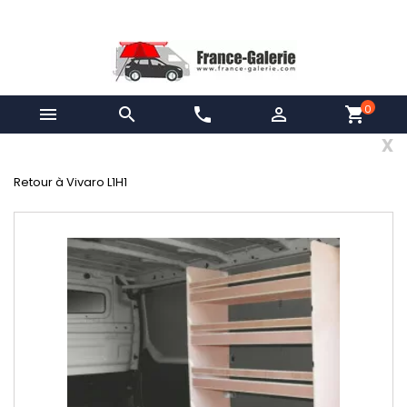
0


phone

shopping_cart
x
Retour à Vivaro L1H1