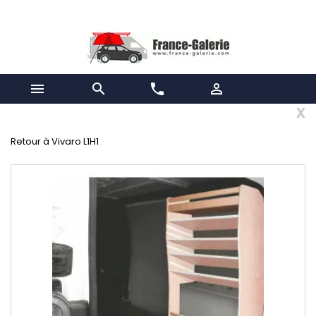


phone

x
Retour à Vivaro L1H1