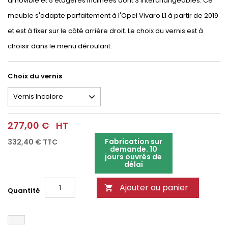
amovible et 5 étagères inclinées dont 3 interchangeables. Ce
meuble s'adapte parfaitement à l'Opel Vivaro L1 à partir de 2019
et est à fixer sur le côté arrière droit. Le choix du vernis est à
choisir dans le menu déroulant.
Choix du vernis
277,00 €
HT
Fabrication sur
332,40 €
TTC
demande. 10
jours ouvrés de
délai
Ajouter au panier

Quantité