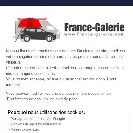

NOS MARQUES DE GALERIES

VOTRE COMPTE
Site protégé par reCAPTCHA.
Vie privée
-
Termes
Nous utilisons des cookies pour mesurer l’audience du site, améliorer
LETTRE D'INFORMATIONS
votre navigation et mieux comprendre les produits consultés par nos
visiteurs.
Ces informations nous aident à améliorer nos pages, nos conseils et
nos campagnes publicitaires.
Vous pouvez accepter, refuser ou personnaliser vos choix à tout
SUIVEZ-NOUS
moment.
Vous pouvez modifier vos choix à tout moment depuis le lien
“Préférences de cookies” en pied de page.
Gérer mes cookies
Pourquoi nous utilisons des cookies.
© Copyright 2026 France Galerie. Tous droits reservés.
Partage de données avec Google
Cookies de mesure d’audience
Réseaux sociaux