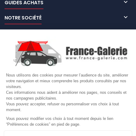

GUIDES ACHATS

NOTRE SOCIÉTÉ

NOS MARQUES DE GALERIES

VOTRE COMPTE
Site protégé par reCAPTCHA.
Vie privée
-
Termes
Nous utilisons des cookies pour mesurer l’audience du site, améliorer
LETTRE D'INFORMATIONS
votre navigation et mieux comprendre les produits consultés par nos
visiteurs.
Ces informations nous aident à améliorer nos pages, nos conseils et
nos campagnes publicitaires.
Vous pouvez accepter, refuser ou personnaliser vos choix à tout
SUIVEZ-NOUS
moment.
Vous pouvez modifier vos choix à tout moment depuis le lien
“Préférences de cookies” en pied de page.
Gérer mes cookies