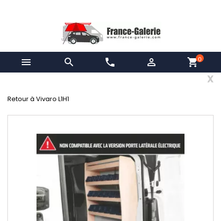
0


phone

shopping_cart
x
Retour à Vivaro L1H1