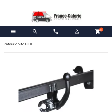
0


phone

shopping_cart
Retour à Vito L3H1