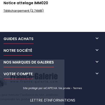
Notice attelage IMM020
Téléchargement (2.74MB)

GUIDES ACHATS

NOTRE SOCIÉTÉ

NOS MARQUES DE GALERIES

VOTRE COMPTE
Site protégé par reCAPTCHA.
Vie privée
-
Termes
Nous utilisons des cookies pour mesurer l’audience du site, améliorer
LETTRE D'INFORMATIONS
votre navigation et mieux comprendre les produits consultés par nos
visiteurs.