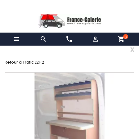
0


phone

shopping_cart
x
Retour à Trafic L2H2