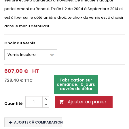
serrure et de 3 bandeaux amovibles. Ce meuble s'adapte
parfaitement au Renault Trafic H2 de 2004 à Septembre 2014 et
est à fixer sur le côté arrière droit. Le choix du vernis est à choisir
dans le menu déroulant.
Choix du vernis
607,00 €
HT
Fabrication sur
728,40 €
TTC
demande. 10 jours
ouvrés de délai
Ajouter au panier

Quantité
AJOUTER À COMPARAISON