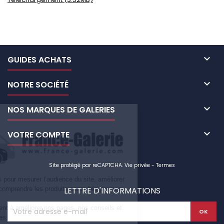

GUIDES ACHATS

NOTRE SOCIÉTÉ

NOS MARQUES DE GALERIES

VOTRE COMPTE
Site protégé par reCAPTCHA.
Vie privée
-
Termes
Nous utilisons des cookies pour mesurer l’audience du site, améliorer
votre navigation et mieux comprendre les produits consultés par nos
LETTRE D'INFORMATIONS
visiteurs.
Ces informations nous aident à améliorer nos pages, nos conseils et
nos campagnes publicitaires.