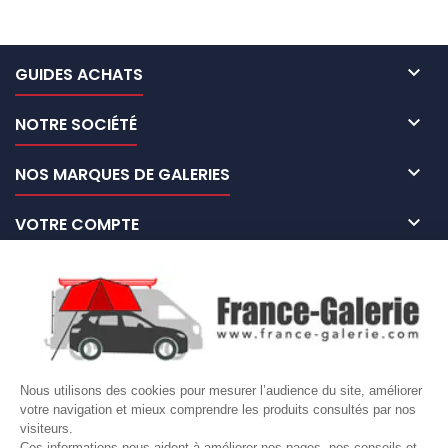

GUIDES ACHATS

NOTRE SOCIÉTÉ

NOS MARQUES DE GALERIES

VOTRE COMPTE
Site protégé par reCAPTCHA.
Vie privée
-
Termes
LETTRE D'INFORMATIONS
Nous utilisons des cookies pour mesurer l’audience du site, améliorer
votre navigation et mieux comprendre les produits consultés par nos
SUIVEZ-NOUS
visiteurs.
Ces informations nous aident à améliorer nos pages, nos conseils et