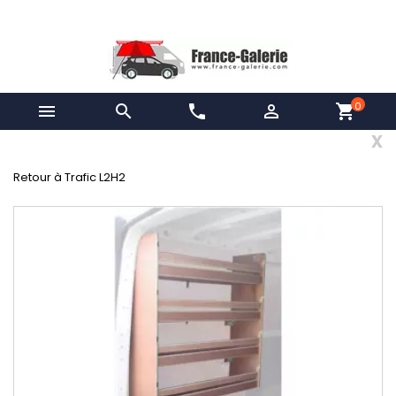
0


phone

shopping_cart
x
Retour à Trafic L2H2