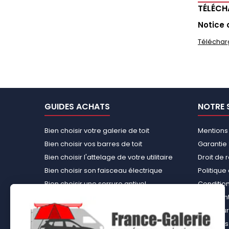
TÉLÉC
Notice 
Téléchar
GUIDES ACHATS
NOTRE 
Bien choisir votre galerie de toit
Mentions
Bien choisir vos barres de toit
Garantie 
Bien choisir l'attelage de votre utilitaire
Droit de 
Bien choisir son faisceau électrique
Politiqu
Bien choisir une serrure antivol
Conditions
Bien choisir une tente de toit
Paiement
Choisir le kit d’aménagement loisirs
Rembours
démontable idéal
À propos 