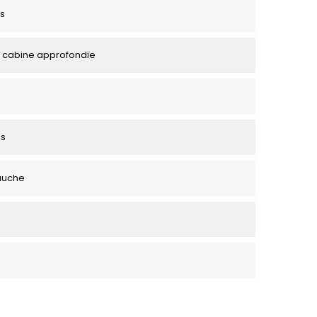
s
 cabine approfondie
es
auche