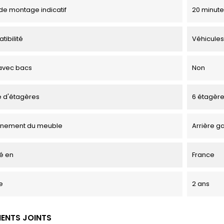
e montage indicatif
20 minute
tibilité
Véhicules
avec bacs
Non
 d'étagères
6 étagèr
onnement du meuble
Arrière g
é en
France
e
2 ans
ENTS JOINTS