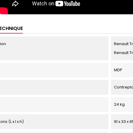
TECHNIQUE
tion
Renault Tr
Renault T
MDP
Contrepl
24 kg
ns (L x l x h)
91 x 33 x 