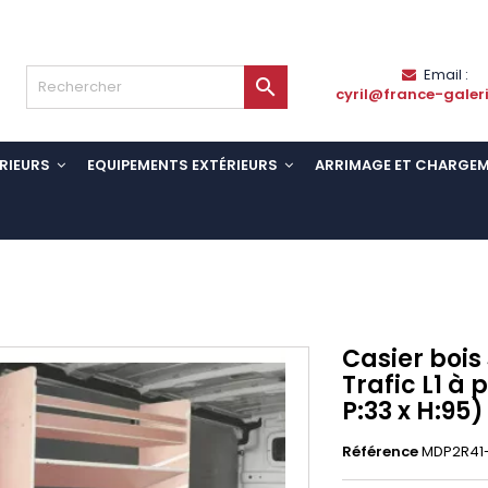
Email :

cyril@france-galer
RIEURS
EQUIPEMENTS EXTÉRIEURS
ARRIMAGE ET CHARGE
Casier bois
Trafic L1 à 
P:33 x H:95)
Référence
MDP2R41