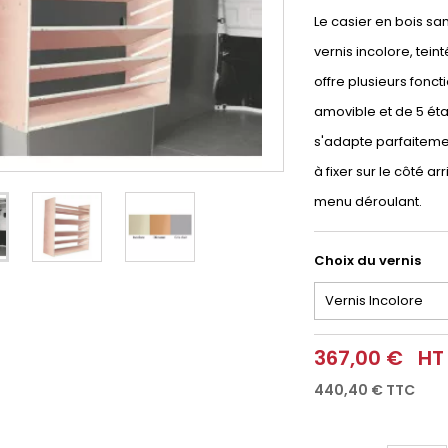
Le casier en bois sa
vernis incolore, tei
offre plusieurs fonct
amovible et de 5 ét
s'adapte parfaitemen
à fixer sur le côté a
menu déroulant.
Choix du vernis
367,00 €
HT
440,40 €
TTC