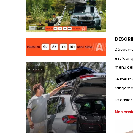
DESCRI
Découvrez
est fabri
menu déro
Le meuble
rangemen
Le casier
Nos casi