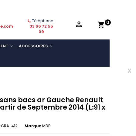
Téléphone :
0

shopping_cart
ie.com
03 66 72 55
09
MENT
ACCESSOIRES
x
 sans bacs ar Gauche Renault
partir de Septembre 2014 (L:91 x
-CRA-412
Marque
MDP