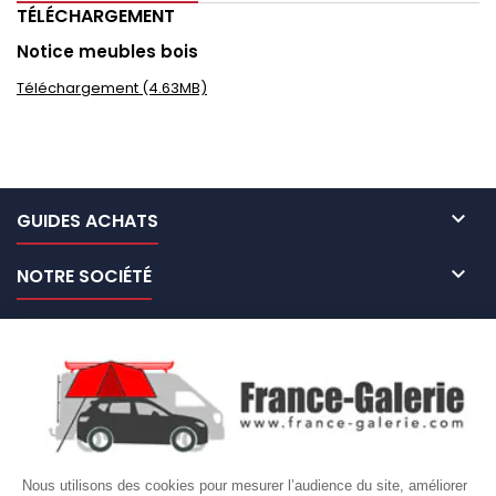
TÉLÉCHARGEMENT
Notice meubles bois
Téléchargement (4.63MB)

GUIDES ACHATS

NOTRE SOCIÉTÉ

NOS MARQUES DE GALERIES

VOTRE COMPTE
Site protégé par reCAPTCHA.
Vie privée
-
Termes
Nous utilisons des cookies pour mesurer l’audience du site, améliorer