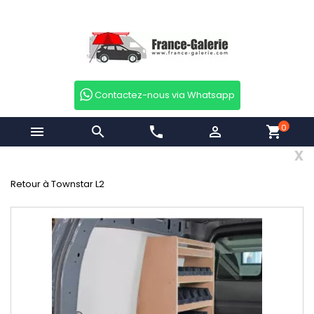
Contactez-nous via Whatsapp
0


phone

shopping_cart
x
Retour à Townstar L2