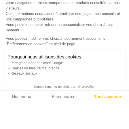
LETTRE D'INFORMATIONS
votre navigation et mieux comprendre les produits consultés par nos
visiteurs.
Ces informations nous aident à améliorer nos pages, nos conseils et
nos campagnes publicitaires.
Vous pouvez accepter, refuser ou personnaliser vos choix à tout
SUIVEZ-NOUS
moment.
Vous pouvez modifier vos choix à tout moment depuis le lien
“Préférences de cookies” en pied de page.
Gérer mes cookies
Pourquoi nous utilisons des cookies.
© Copyright 2026 France Galerie. Tous droits reservés.
Partage de données avec Google
Cookies de mesure d’audience
Réseaux sociaux
Consentements certifiés par
Non merci
Personnaliser
Tout accepter
Cliquez-ici pour modifier vos préférences en matière de cookies
Axeptio consent
Plateforme de Gestion du Consentement : Personnalisez vos Options
Notre plateforme vous permet d'adapter et de gérer vos paramètres de confide