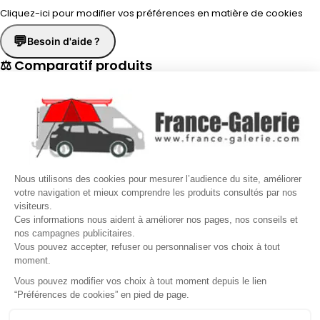
Cliquez-ici pour modifier vos préférences en matière de cookies
💬
Besoin d'aide ?
⚖ Comparatif produits
×
📋 Fiche technique
×
☎
Demander un rappel
×
Nous utilisons des cookies pour mesurer l’audience du site, améliorer
Nos conseillers vous rappellent du
Lundi au Vendredi
de
8h30 à
votre navigation et mieux comprendre les produits consultés par nos
visiteurs.
17h30
.
Ces informations nous aident à améliorer nos pages, nos conseils et
nos campagnes publicitaires.
Nom
*
Prénom
*
Vous pouvez accepter, refuser ou personnaliser vos choix à tout
moment.
Téléphone
*
Vous pouvez modifier vos choix à tout moment depuis le lien
“Préférences de cookies” en pied de page.
Gérer mes cookies
Jour souhaité
Besoin d'aide ?