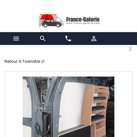


phone

x
Retour à Townstar L1