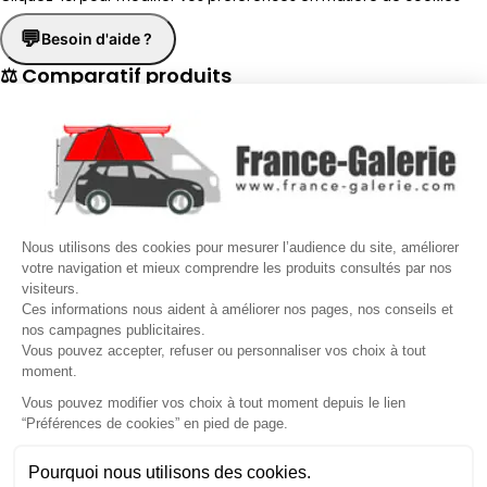
💬
Besoin d'aide ?
⚖ Comparatif produits
×
📋 Fiche technique
×
☎
Demander un rappel
×
Nous utilisons des cookies pour mesurer l’audience du site, améliorer
Nos conseillers vous rappellent du
Lundi au Vendredi
de
8h30 à
votre navigation et mieux comprendre les produits consultés par nos
visiteurs.
17h30
.
Ces informations nous aident à améliorer nos pages, nos conseils et
nos campagnes publicitaires.
Nom
*
Prénom
*
Vous pouvez accepter, refuser ou personnaliser vos choix à tout
moment.
Téléphone
*
Vous pouvez modifier vos choix à tout moment depuis le lien
“Préférences de cookies” en pied de page.
Gérer mes cookies
Jour souhaité
Besoin d'aide ?
Une question ? Nous sommes là pour vous accompagner
Pourquoi nous utilisons des cookies.