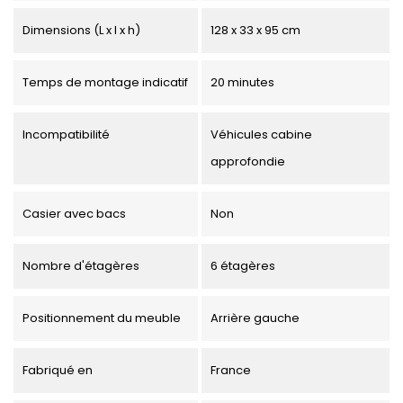
Dimensions (L x l x h)
128 x 33 x 95 cm
Temps de montage indicatif
20 minutes
Incompatibilité
Véhicules cabine
approfondie
Casier avec bacs
Non
Nombre d'étagères
6 étagères
Positionnement du meuble
Arrière gauche
Fabriqué en
France