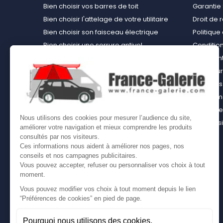
Bien choisir vos barres de toit
Garantie 
Bien choisir l'attelage de votre utilitaire
Droit de 
Bien choisir son faisceau électrique
Politiqu
Bien choisir une serrure antivol
Conditions
Bien choisir une tente de toit
Paiement
Choisir le kit d’aménagement loisirs
Rembours
démontable idéal
À propos 
Bien choisir un kit d’habillage bois ou un
équipemen
casier bois pour son utilitaire
Contact
Nous utilisons des cookies pour mesurer l’audience du site,
Bien choisir son coffre sur attelage
Plan du s
améliorer votre navigation et mieux comprendre les produits
Comment bien choisir son coffre de toit
consultés par nos visiteurs.
Ces informations nous aident à améliorer nos pages, nos
conseils et nos campagnes publicitaires.
Vous pouvez accepter, refuser ou personnaliser vos choix à tout
moment.
Vous pouvez modifier vos choix à tout moment depuis le lien
“Préférences de cookies” en pied de page.
Pourquoi nous utilisons des cookies.