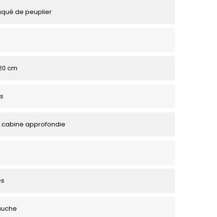
aqué de peuplier
 120 cm
s
 cabine approfondie
es
auche