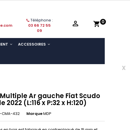
Téléphone :
0

shopping_cart
ie.com
03 66 72 55
09
MENT
ACCESSOIRES
x
 Multiple Ar gauche Fiat Scudo
de 2022 (L:116 x P:32 x H:120)
-CMA-432
Marque
MDP
res en bois est fabriqué en contreplaqué de 15 mm et