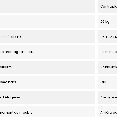
Contrepl
26 kg
ns (L x l x h)
116 x 32 x
e montage indicatif
20 minute
tibilité
Véhicules
avec bacs
Oui
 d'étagères
4 étagèr
onnement du meuble
Arrière g