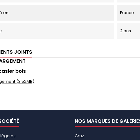
é en
France
e
2 ans
ENTS JOINTS
HARGEMENT
casier bois
gement (3.52MB)
SOCIÉTÉ
NOS MARQUES DE GALERIE
 légales
Cruz