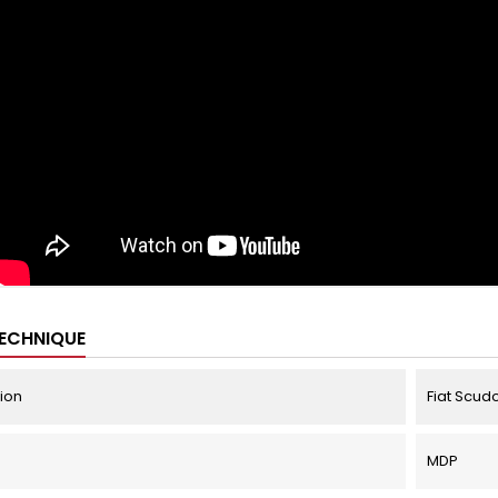
TECHNIQUE
tion
Fiat Scudo
MDP