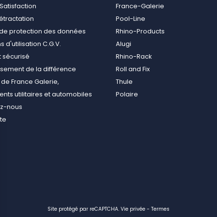
Satisfaction
France-Galerie
rétractation
Pool-Line
e de protection des données
Rhino-Products
 d'utilisation C.G.V.
Alugi
 sécurisé
Rhino-Rack
ement de la différence
Roll and Fix
de France Galerie,
Thule
ts utilitaires et automobiles
Polaire
ez-nous
ite
Site protégé par reCAPTCHA.
Vie privée
-
Termes