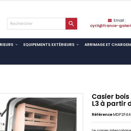
Email :

cyril@france-galer
RIEURS
EQUIPEMENTS EXTÉRIEURS
ARRIMAGE ET CHARGE
Casier bois
L3 à partir 
Référence
MDP2F44
Le casier intercalai