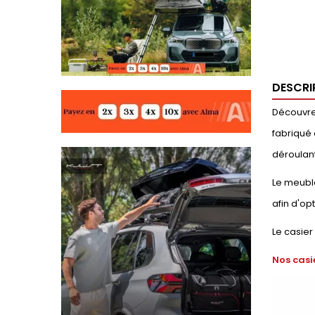
DESCRI
Découvrez
fabriqué 
déroulant
Le meuble
afin d'op
Le casier
Nos casi