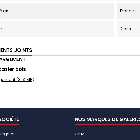
é en
France
e
2 ans
ENTS JOINTS
HARGEMENT
casier bois
gement (3.52MB)
SOCIÉTÉ
NOS MARQUES DE GALERIE
 légales
Cruz