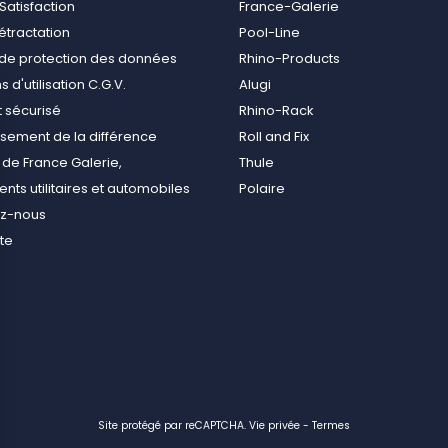
Satisfaction
France-Galerie
rétractation
Pool-Line
e de protection des données
Rhino-Products
 d'utilisation C.G.V.
Alugi
 sécurisé
Rhino-Rack
ement de la différence
Roll and Fix
de France Galerie,
Thule
ts utilitaires et automobiles
Polaire
ez-nous
ite
Site protégé par reCAPTCHA.
Vie privée
-
Termes