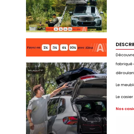
DESCRI
Découvrez
fabriqué 
déroulant
Le meubl
Le casier
Nos casi