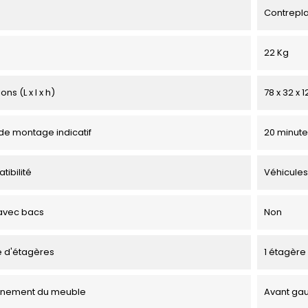
Contrepl
22 Kg
ns (L x l x h)
78 x 32 x 
e montage indicatif
20 minute
tibilité
Véhicules
avec bacs
Non
 d'étagères
1 étagère
onnement du meuble
Avant ga