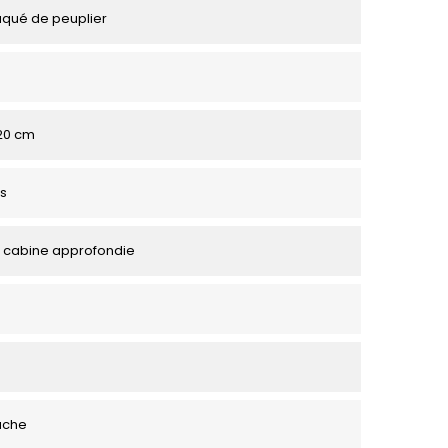
aqué de peuplier
120 cm
s
 cabine approfondie
uche