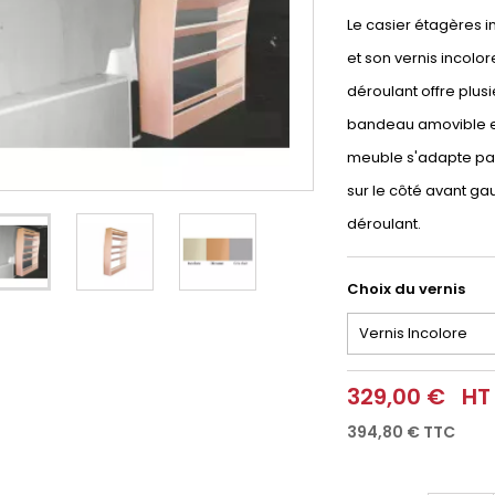
Le casier étagères i
et son vernis incolor
déroulant offre plusi
bandeau amovible et
meuble s'adapte parf
sur le côté avant ga
déroulant.
Choix du vernis
329,00 €
HT
394,80 €
TTC