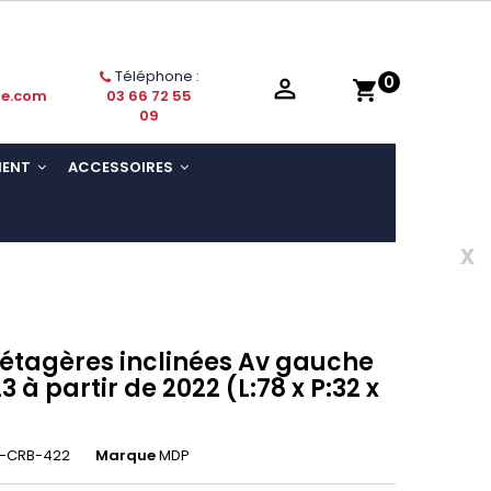
Téléphone :
0

shopping_cart
ie.com
03 66 72 55
09
MENT
ACCESSOIRES
x
 étagères inclinées Av gauche
3 à partir de 2022 (L:78 x P:32 x
-CRB-422
Marque
MDP