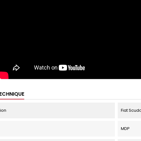
TECHNIQUE
tion
Fiat Scudo
MDP