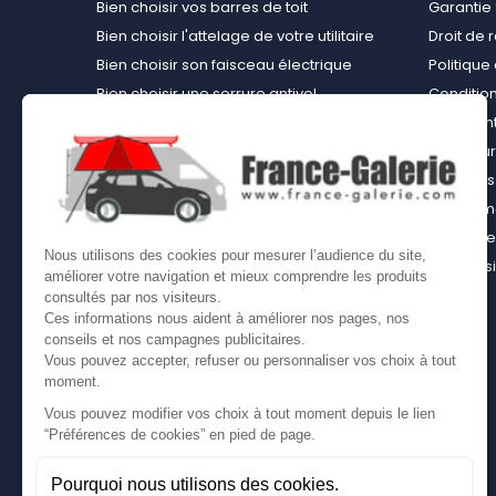
Bien choisir vos barres de toit
Garantie 
Bien choisir l'attelage de votre utilitaire
Droit de 
Bien choisir son faisceau électrique
Politiqu
Bien choisir une serrure antivol
Conditions
Bien choisir une tente de toit
Paiement
Choisir le kit d’aménagement loisirs
Rembours
démontable idéal
À propos 
Bien choisir un kit d’habillage bois ou un
équipemen
casier bois pour son utilitaire
Contact
Nous utilisons des cookies pour mesurer l’audience du site,
Bien choisir son coffre sur attelage
Plan du s
améliorer votre navigation et mieux comprendre les produits
Comment bien choisir son coffre de toit
consultés par nos visiteurs.
Ces informations nous aident à améliorer nos pages, nos
conseils et nos campagnes publicitaires.
Vous pouvez accepter, refuser ou personnaliser vos choix à tout
moment.
Vous pouvez modifier vos choix à tout moment depuis le lien
“Préférences de cookies” en pied de page.
Pourquoi nous utilisons des cookies.